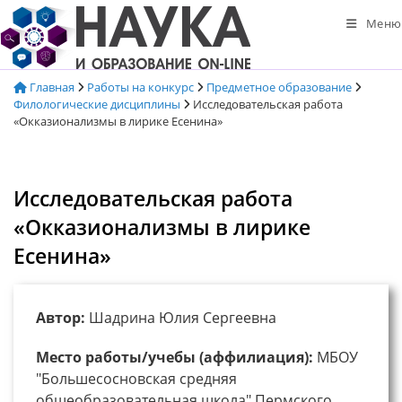
Перейти
Меню
к
содержимому
Главная
Работы на конкурс
Предметное образование
Филологические дисциплины
Исследовательская работа
«Окказионализмы в лирике Есенина»
Исследовательская работа
«Окказионализмы в лирике
Есенина»
Автор:
Шадрина Юлия Сергеевна
Место работы/учебы (аффилиация):
МБОУ
"Большесосновская средняя
общеобразовательная школа" Пермского