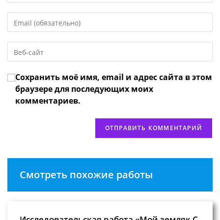
имя
Введите
или
свой
имя
email-
пользователя,
Введите
адрес,
чтобы
URL
чтобы
прокомментировать
вашего
прокомментировать
Сохранить моё имя, email и адрес сайта в этом
веб-
сайта
браузере для последующих моих
(необязательно)
комментариев.
Смотреть похожие работы
Исследовательская работа «Мой земляк С.