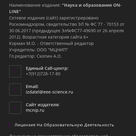
Наименование издания:
"Наука и образование ON-
LINE"
Сетевое издание (сайт) зарегистрировано
Роскомнадзором, свидетельство ЭЛ № ФС 77 - 70153 от
30.06.2017 (предыдущее Эл№ФC77-49690 от 26 апреля
2012). Возрастная категория сайта 6+
Корман М.О. - Ответственный редактор
Учредитель: ООО "МЦНИП"
Гл.редактор: Скопин А.О.
Единый Call-центр:
+7(912)728-17-80
Email:
Откроется
izdatel@eee-science.ru
в
вашем
Сайт издателя:
приложении
mcnip.ru
Лицензия На Образовательную Деятельность