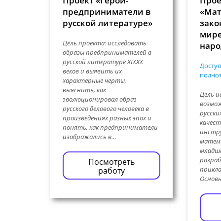
Проект «Герои-
Прое
предприниматели в
«Мат
русской литературе»
зако
мире
Цель проекта: исследовать
наро
образы предпринимателей в
русской литературе XIXXX
Доступ
веков и выявить их
полнот
характерные черты,
выяснить, как
Цель и
эволюционировал образ
возмо
русского делового человека в
русски
произведениях разных эпох и
качест
понять, как предприниматели
инстру
изображались в…
матем
младш
разраб
Посмотреть
прикл
работу
Основн