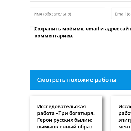
Введите
Введите
свое
свой
имя
email-
Сохранить моё имя, email и адрес сай
или
адрес,
имя
чтобы
комментариев.
пользователя,
прокомме
чтобы
прокомментировать
Смотреть похожие работы
Исследовательская
Иссл
работа «Три богатыря.
рабо
Герои русских былин:
эпиг
вымышленный образ
мент