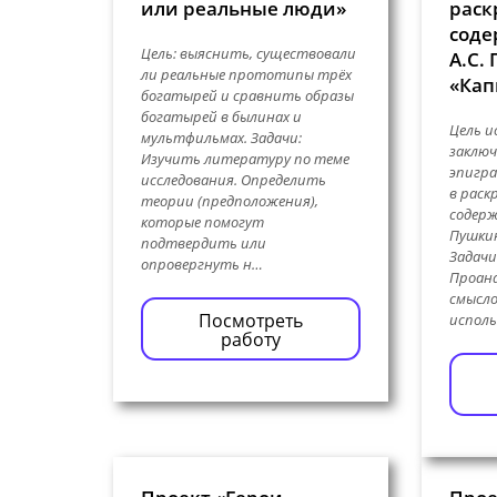
или реальные люди»
раск
соде
Цель: выяснить, существовали
А.С.
ли реальные прототипы трёх
«Кап
богатырей и сравнить образы
богатырей в былинах и
Цель и
мультфильмах. Задачи:
заключ
Изучить литературу по теме
эпигра
исследования. Определить
в раск
теории (предположения),
содерж
которые помогут
Пушкин
подтвердить или
Задачи
опровергнуть н…
Проан
смысло
Посмотреть
исполь
работу