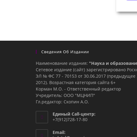
Сведения Об Издании
Наименование издания:
"Наука и образовани
Сетевое издание (сайт) зарегистрировано Рос
ЭЛ № ФС 77 - 70153 от 30.06.2017 (предыдуще
2012). Возрастная категория сайта 6+
Корман М.О. - Ответственный редактор
Учредитель: ООО "МЦНИП"
Гл.редактор: Скопин А.О.
Единый Call-центр:
+7(912)728-17-80
Email: