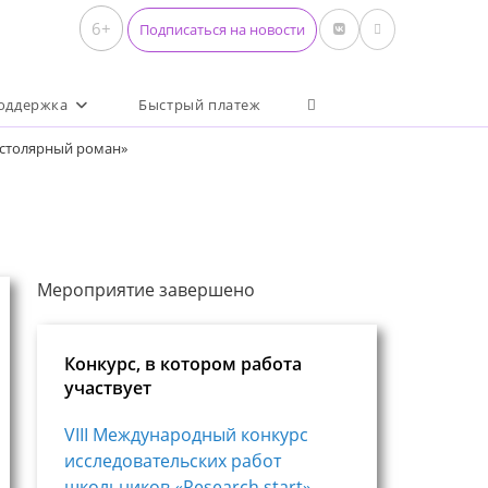
6+
Подписаться на новости
Переключить поиск по 
оддержка
Быстрый платеж
истолярный роман»
Мероприятие завершено
Конкурс, в котором работа
участвует
VIII Международный конкурс
исследовательских работ
школьников «Research start»