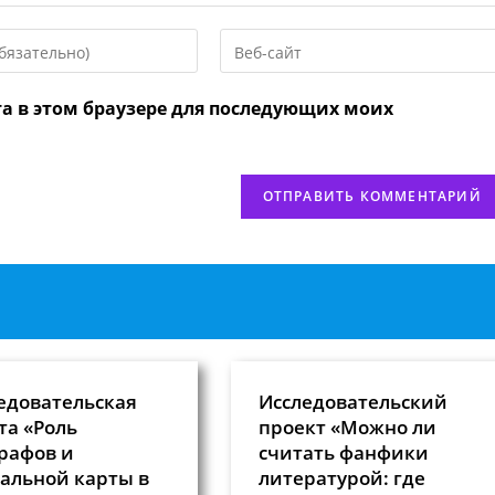
Введите
URL
вашего
та в этом браузере для последующих моих
веб-
сайта
нтировать
(необязательно)
едовательская
Исследовательский
та «Роль
проект «Можно ли
рафов и
считать фанфики
альной карты в
литературой: где