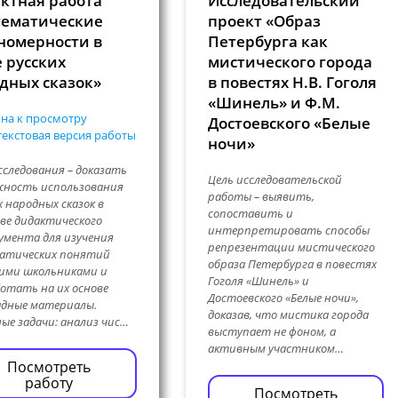
ктная работа
Исследовательский
ематические
проект «Образ
номерности в
Петербурга как
 русских
мистического города
дных сказок»
в повестях Н.В. Гоголя
«Шинель» и Ф.М.
на к просмотру
Достоевского «Белые
екстовая версия работы
ночи»
сследования – доказать
Цель исследовательской
жность использования
работы – выявить,
х народных сказок в
сопоставить и
ве дидактического
интерпретировать способы
мента для изучения
репрезентации мистического
атических понятий
образа Петербурга в повестях
ими школьниками и
Гоголя «Шинель» и
отать на их основе
Достоевского «Белые ночи»,
адные материалы.
доказав, что мистика города
ые задачи: анализ чис…
выступает не фоном, а
активным участником…
Посмотреть
работу
Посмотреть