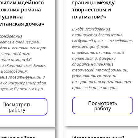
рытии идейного
границы между
ржания романа
творчеством и
 Пушкина
плагиатом?»
итанская дочка»
В ходе исследования
планируется достижение
сследования
следующей цели — исследовать
ается в анализе роли
феномен фанфиков,
фов и ментальных карт
определить их творческий
рытии идейного
потенциал и, фанфики
ания романа А.С.
опираясь на понятие
а «Капитанская дочка».
творческой трансформации,
 исследования:
установить критерии
ализировать функции и
разграничения оригинального
вую нагрузку эпиграфов,
произведения и втори…
зуемых Пушкиным в ро…
Посмотреть
Посмотреть
работу
работу