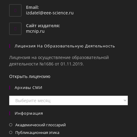
Email:
Откроется
izdatel@eee-science.ru
в
вашем
Сайт издателя:
приложении
mcnip.ru
Лицензия На Образовательную Деятельность
Лицензия на осуществление образовательной
деятельности №1686 от 01.11.2019.
Открыть лицензию
Архивы СМИ
Архивы
СМИ
Информация
Академический глоссарий
Публикационная этика