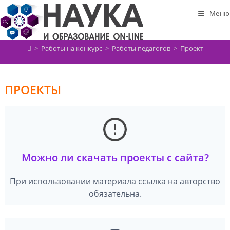
Перейти
Меню
к
содержимому
>
Работы на конкурс
>
Работы педагогов
>
Проект
ПРОЕКТЫ
Можно ли скачать проекты с сайта?
При использовании материала ссылка на авторство
обязательна.