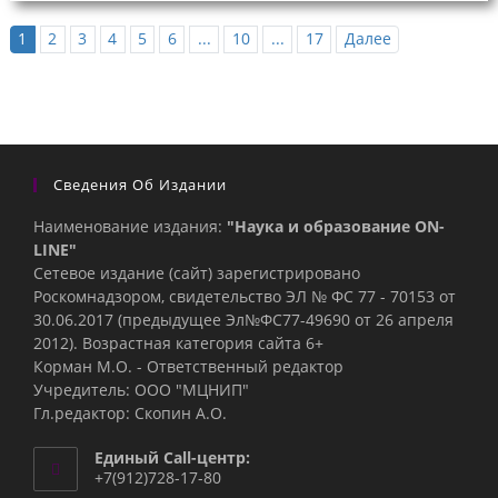
1
2
3
4
5
6
...
10
...
17
Далее
Сведения Об Издании
Наименование издания:
"Наука и образование ON-
LINE"
Сетевое издание (сайт) зарегистрировано
Роскомнадзором, свидетельство ЭЛ № ФС 77 - 70153 от
30.06.2017 (предыдущее Эл№ФC77-49690 от 26 апреля
2012). Возрастная категория сайта 6+
Корман М.О. - Ответственный редактор
Учредитель: ООО "МЦНИП"
Гл.редактор: Скопин А.О.
Единый Call-центр:
+7(912)728-17-80