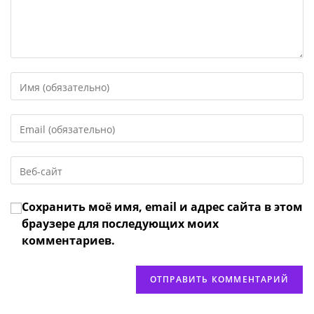
Введите
свое
имя
Введите
или
свой
имя
email-
пользователя,
Введите
адрес,
чтобы
URL
чтобы
прокомментировать
вашего
прокомментировать
Сохранить моё имя, email и адрес сайта в этом
веб-
сайта
браузере для последующих моих
(необязательно)
комментариев.