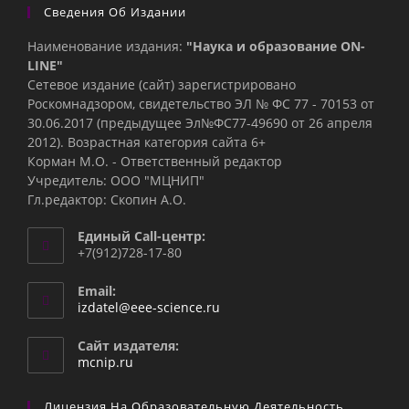
Сведения Об Издании
Наименование издания:
"Наука и образование ON-
LINE"
Сетевое издание (сайт) зарегистрировано
Роскомнадзором, свидетельство ЭЛ № ФС 77 - 70153 от
30.06.2017 (предыдущее Эл№ФC77-49690 от 26 апреля
2012). Возрастная категория сайта 6+
Корман М.О. - Ответственный редактор
Учредитель: ООО "МЦНИП"
Гл.редактор: Скопин А.О.
Единый Call-центр:
+7(912)728-17-80
Email:
Откроется
izdatel@eee-science.ru
в
вашем
Сайт издателя:
приложении
mcnip.ru
Лицензия На Образовательную Деятельность