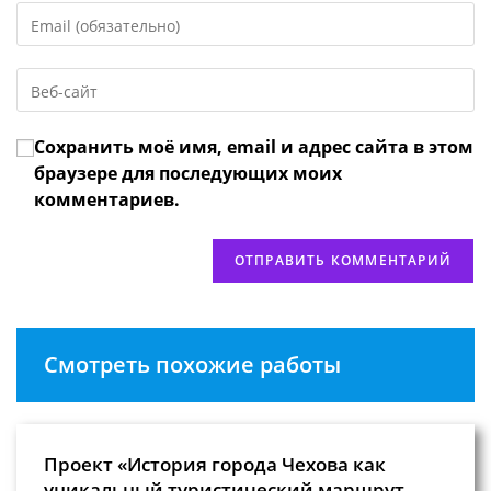
Введите
или
свой
имя
email-
пользователя,
Введите
адрес,
чтобы
URL
чтобы
прокомментировать
вашего
прокомментировать
Сохранить моё имя, email и адрес сайта в этом
веб-
сайта
браузере для последующих моих
(необязательно)
комментариев.
Смотреть похожие работы
Проект «История города Чехова как
уникальный туристический маршрут