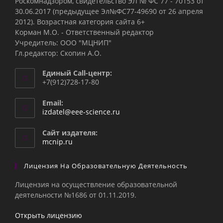
Роскомнадзором, свидетельство ЭЛ № ФС 77 - 70153 от
30.06.2017 (предыдущее Эл№ФC77-49690 от 26 апреля
2012). Возрастная категория сайта 6+
Корман М.О. - Ответственный редактор
Учредитель: ООО "МЦНИП"
Гл.редактор: Скопин А.О.
Единый Call-центр:
+7(912)728-17-80
Email:
Откроется
izdatel@eee-science.ru
в
вашем
Сайт издателя:
приложении
mcnip.ru
Лицензия На Образовательную Деятельность
Лицензия на осуществление образовательной
деятельности №1686 от 01.11.2019.
Открыть лицензию