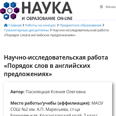
Перейти
Меню
к
содержимому
Главная
Работы на конкурс
Предметное образование
Гуманитарные дисциплины
Научно-исследовательская работа
«Порядок слов в английских предложениях»
Научно-исследовательская работа
«Порядок слов в английских
предложениях»
Автор:
Пасилецкая Ксения Олеговна
Место работы/учебы (аффилиация):
МАОУ
СОШ №2 им. А.П. Маресьева, ст-ца
Брюховецкая, Краснодарский край, 7 класс