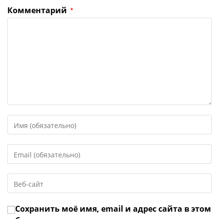
Комментарий
*
Введите
свое
имя
Введите
или
свой
имя
email-
пользователя,
Введите
адрес,
чтобы
URL
чтобы
прокомментировать
вашего
прокомментировать
Сохранить моё имя, email и адрес сайта в этом
веб-