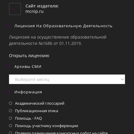
вашем
Сайт издателя:
приложении
mcnip.ru
Лицензия На Образовательную Деятельность
Лицензия на осуществление образовательной
деятельности №1686 от 01.11.2019.
Открыть лицензию
Архивы СМИ
Архивы
СМИ
Информация
Академический глоссарий
Публикационная этика
Помощь - FAQ
Помощь участнику конференции
Правила размещения конкурсных работ на сайте