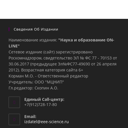
Сведения Об Издании
Наименование издания:
"Наука и образование ON-
LINE"
Сетевое издание (сайт) зарегистрировано
Роскомнадзором, свидетельство ЭЛ № ФС 77 - 70153 от
30.06.2017 (предыдущее Эл№ФC77-49690 от 26 апреля
2012). Возрастная категория сайта 6+
Корман М.О. - Ответственный редактор
Учредитель: ООО "МЦНИП"
Гл.редактор: Скопин А.О.
Единый Call-центр:
+7(912)728-17-80
Email:
Откроется
izdatel@eee-science.ru
в