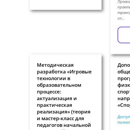
Проан
практ
транс
из…
Методическая
Допо
разработка «Игровые
общ
технологии в
прог
образовательном
физк
процессе:
спор
актуализация и
напр
практическая
«Спо
реализация» (теория
Доступ
и мастер-класс для
полнот
педагогов начальной