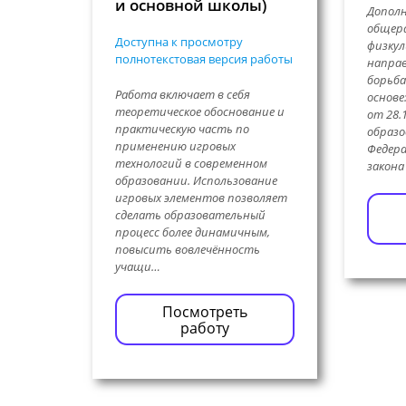
и основной школы)
Допол
общер
Доступна к просмотру
физку
полнотекстовая версия работы
напра
борьба
Работа включает в себя
основе
теоретическое обоснование и
от 28.
практическую часть по
образо
применению игровых
Федера
технологий в современном
закона
образовании. Использование
игровых элементов позволяет
сделать образовательный
процесс более динамичным,
повысить вовлечённость
учащи…
Посмотреть
работу