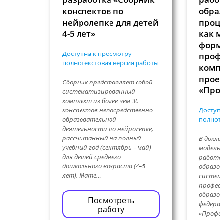
конспектов по
обра
нейролепке для детей
проц
4-5 лет»
как 
фор
Доступна к просмотру
проф
полнотекстовая версия работы
комп
прое
Сборник представляет собой
«Про
систематизированный
комплект из более чем 30
конспектов непосредственно
Доступ
образовательной
полнот
деятельности по нейролепке,
рассчитанный на полный
В докл
учебный год (сентябрь – май)
модел
для детей среднего
работ
дошкольного возраста (4–5
образо
лет). Мате…
систем
профес
образо
Посмотреть
федера
работу
«Проф