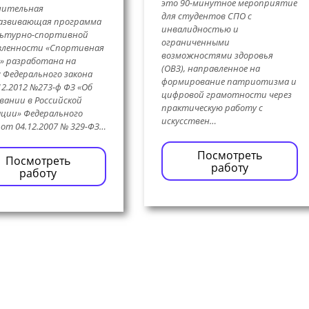
это 90-минутное мероприятие
нительная
для студентов СПО с
азвивающая программа
инвалидностью и
льтурно-спортивной
ограниченными
вленности «Спортивная
возможностями здоровья
» разработана на
(ОВЗ), направленное на
: Федерального закона
формирование патриотизма и
12.2012 №273-ф ФЗ «Об
цифровой грамотности через
вании в Российской
практическую работу с
ции» Федерального
искусствен…
 от 04.12.2007 № 329-ФЗ…
Посмотреть
Посмотреть
работу
работу