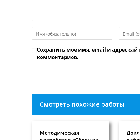
Введите
Введите
свое
свой
имя
email-
Сохранить моё имя, email и адрес сай
или
адрес,
имя
чтобы
комментариев.
пользователя,
прокомме
чтобы
прокомментировать
Смотреть похожие работы
Методическая
Докл
разработка «Сборник
рабо