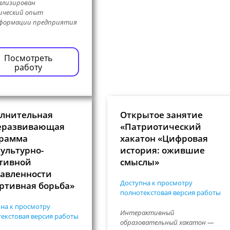
ализирован
ический опыт
формации предприятия
Посмотреть
работу
лнительная
Открытое занятие
еразвивающая
«Патриотический
рамма
хакатон «Цифровая
ультурно-
история: ожившие
тивной
смыслы»
авленности
Доступна к просмотру
ртивная борьба»
полнотекстовая версия работы
на к просмотру
Интерактивный
екстовая версия работы
образовательный хакатон —