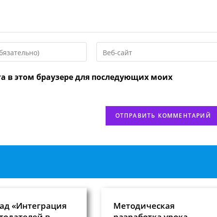
Введите
URL
вашего
та в этом браузере для последующих моих
веб-
сайта
нтировать
(необязательно)
ад «Интеграция
Методическая
тодателей в
разработка урока