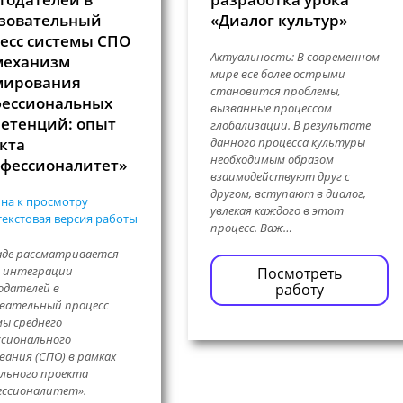
зовательный
«Диалог культур»
есс системы СПО
Актуальность: В современном
механизм
мире все более острыми
мирования
становится проблемы,
ессиональных
вызванные процессом
етенций: опыт
глобализации. В результате
кта
данного процесса культуры
необходимым образом
фессионалитет»
взаимодействуют друг с
другом, вступают в диалог,
на к просмотру
увлекая каждого в этот
екстовая версия работы
процесс. Важ…
аде рассматривается
ь интеграции
Посмотреть
работу
одателей в
вательный процесс
ы среднего
сионального
вания (СПО) в рамках
льного проекта
ессионалитет».