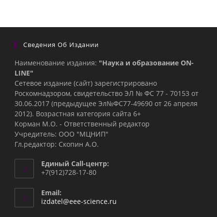
Сведения Об Издании
Наименование издания:
"Наука и образование ON-
LINE"
Сетевое издание (сайт) зарегистрировано
Роскомнадзором, свидетельство ЭЛ № ФС 77 - 70153 от
30.06.2017 (предыдущее Эл№ФC77-49690 от 26 апреля
2012). Возрастная категория сайта 6+
Корман М.О. - Ответственный редактор
Учредитель: ООО "МЦНИП"
Гл.редактор: Скопин А.О.
Единый Call-центр:
+7(912)728-17-80
Email:
Откроется
izdatel@eee-science.ru
в