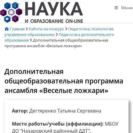
Перейти
Меню
к
содержимому
Главная
Работы на конкурс
Педагогика, психология,
управление образованием
Педагогика дополнительного
образования
Дополнительная общеобразовательная
программа ансамбля «Веселые ложкари»
Дополнительная
общеобразовательная программа
ансамбля «Веселые ложкари»
Автор:
Дегтяренко Татьяна Сергеевна
Место работы/учебы (аффилиация):
МБОУ
ДО "Назаровский районный ДДТ",