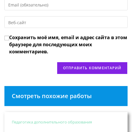
Введите
или
свой
имя
email-
пользователя,
Введите
адрес,
чтобы
URL
чтобы
прокомментировать
вашего
прокомментировать
Сохранить моё имя, email и адрес сайта в этом
веб-
сайта
браузере для последующих моих
(необязательно)
комментариев.
Смотреть похожие работы
Педагогика дополнительного образования