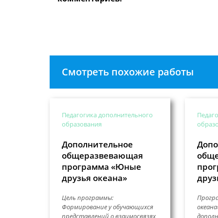
пользователя,
прокомме
чтобы
прокомментировать
Смотреть похожие работы
Педагогика дополнительного
Педаго
образования
образ
Дополнительное
Допо
общеразвевающая
общ
программа «Юные
про
друзья океана»
друз
Цель программы:
Програ
Формирование у обучающихся
океана
представлений о взаимосвязях
допол