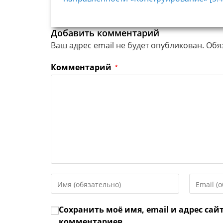
Добавить комментарий
Ваш адрес email не будет опубликован.
Обя
Комментарий
*
Введите
Введите
свое
свой
имя
email-
Сохранить моё имя, email и адрес сай
или
адрес,
имя
чтобы
комментариев.