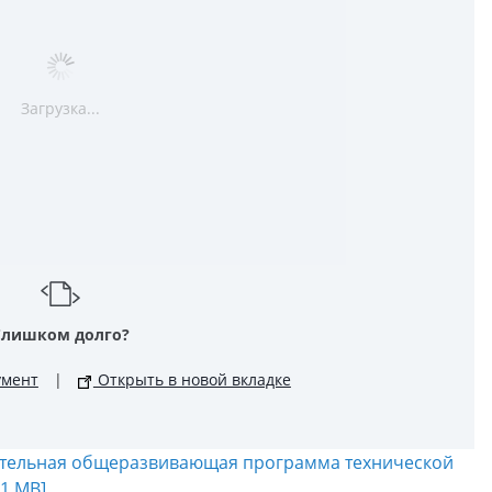
Загрузка...
Слишком долго?
умент
|
Открыть в новой вкладке
ательная общеразвивающая программа технической
1 MB]