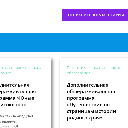
нтировать
(необязательно)
гика дополнительного
Педагогика дополнительного
ования
образования
лнительная
Дополнительная
еразвивающая
общеразвивающая
грамма «Юные
программа
ья океана»
«Путешествие по
страницам истории
мма «Юные друзья
родного края»
» является
нительной