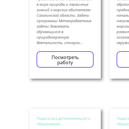
в мире природы и первичных
образо
знаний о морских обитателях
предна
Сахалинской области. Задачи
началь
программы: Метапредметные
направ
задачи: Вовлекать
морски
обучающихся в
развит
природоохранную
осозна
деятельность, стимули...
окружа
Посмотреть
работу
Педагогика дополнительного
Педаго
образования
образ