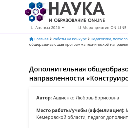
Перейти
к
содержимому
Анонсы 2026
Мероприятия ON-LINE
Главная
Работы на конкурс
Педагогика, психол
общеразвивающая программа технической направлен
Дополнительная общеобразо
направленности «Конструир
Автор:
Авдиенко Любовь Борисовна
Место работы/учебы (аффилиация):
М
Кемеровской области, педагог дополни