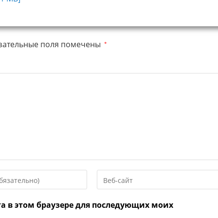
зательные поля помечены
*
Введите
URL
вашего
та в этом браузере для последующих моих
веб-
сайта