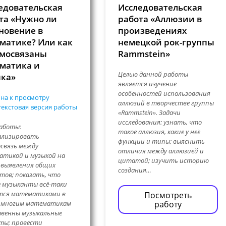
едовательская
Исследовательская
та «Нужно ли
работа «Аллюзии в
новение в
произведениях
матике? Или как
немецкой рок-группы
мосвязаны
Rammstein»
матика и
Целью данной работы
ка»
является изучение
особенностей использования
на к просмотру
аллюзий в творчестве группы
екстовая версия работы
«Rammstein». Задачи
исследования: узнать, что
аботы:
такое аллюзия, какие у неё
ализировать
функции и типы; выяснить
связь между
отличия между аллюзией и
тикой и музыкой на
цитатой; изучить историю
 выявления общих
создания…
тов; показать, что
 музыканты всё-таки
тся математиками в
Посмотреть
и многим математикам
работу
венны музыкальные
ты; провести