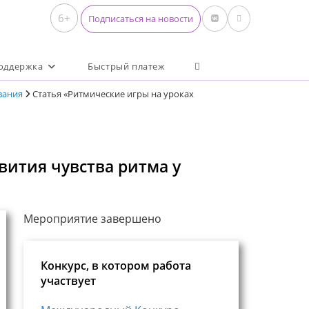
6+
Подписаться на новости
Переключить поиск по 
оддержка
Быстрый платеж
вания
Статья «Ритмические игры на уроках
вития чувства ритма у
Мероприятие завершено
Конкурс, в котором работа
участвует