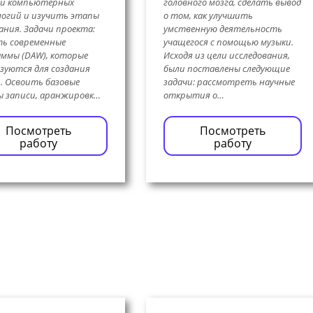
и компьютерных
головного мозга, сделать вывод
огий и изучить этапы
о том, как улучшить
дания. Задачи проекта:
умственную деятельность
ь современные
учащегося с помощью музыки.
ммы (DAW), которые
Исходя из цели исследования,
зуются для создания
были поставлены следующие
. Освоить базовые
задачи: рассмотреть научные
 записи, аранжировк…
открытия о…
Посмотреть
Посмотреть
работу
работу