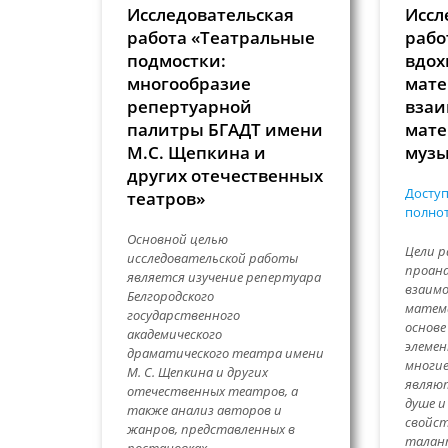
Исследовательская
Иссл
работа «Театральные
рабо
подмостки:
вдох
многообразие
мате
репертуарной
взаи
палитры БГАДТ имени
мате
М.С. Щепкина и
музы
других отечественных
Доступ
театров»
полнот
Основной целью
Цели р
исследовательской работы
проан
является изучение репертуара
взаимо
Белгородского
матема
государственного
основе
академического
элемен
драматического театра имени
многие
М. С. Щепкина и других
являю
отечественных театров, а
душе 
также анализ авторов и
свойст
жанров, представленных в
талан
постановках…