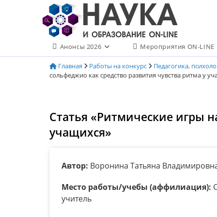
Перейти
к
содержимому
Анонсы 2026
Мероприятия ON-LINE
Главная
Работы на конкурс
Педагогика, психол
сольфеджио как средство развития чувства ритма у у
Статья «Ритмические игры на
учащихся»
Автор:
Воронина Татьяна Владимировн
Место работы/учебы (аффилиация):
С
учитель