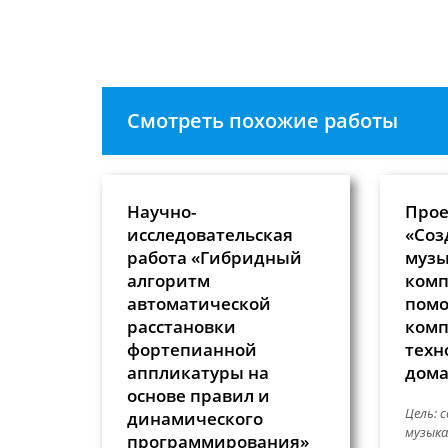
чтобы
прокомментировать
Смотреть похожие работы
Научно-
Прое
исследовательская
«Соз
работа «Гибридный
музы
алгоритм
комп
автоматической
пом
расстановки
ком
фортепианной
техн
аппликатуры на
дома
основе правил и
Цель: 
динамического
музыка
программирования»