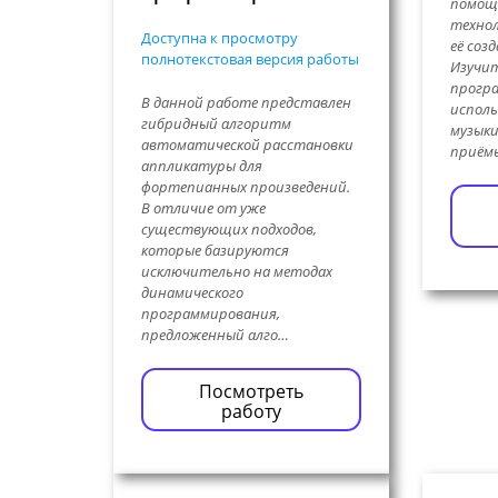
помощ
технол
Доступна к просмотру
её соз
полнотекстовая версия работы
Изучит
програ
В данной работе представлен
исполь
гибридный алгоритм
музыки
автоматической расстановки
приёмы
аппликатуры для
фортепианных произведений.
В отличие от уже
существующих подходов,
которые базируются
исключительно на методах
динамического
программирования,
предложенный алго…
Посмотреть
работу