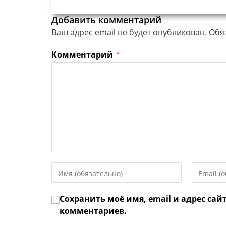
Добавить комментарий
Ваш адрес email не будет опубликован.
Обя
Комментарий
*
Введите
Введите
свое
свой
имя
email-
Сохранить моё имя, email и адрес сай
или
адрес,
имя
чтобы
комментариев.
пользователя,
прокомме