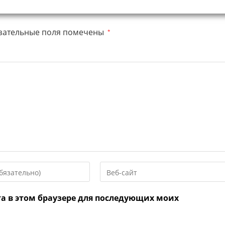
зательные поля помечены
*
Введите
URL
вашего
та в этом браузере для последующих моих
веб-
сайта
нтировать
(необязательно)