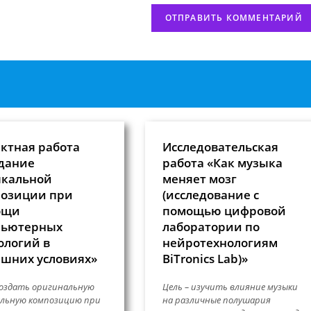
ктная работа
Исследовательская
дание
работа «Как музыка
кальной
меняет мозг
озиции при
(исследование с
ощи
помощью цифровой
пьютерных
лаборатории по
ологий в
нейротехнологиям
шних условиях»
BiTronics Lab)»
создать оригинальную
Цель – изучить влияние музыки
льную композицию при
на различные полушария