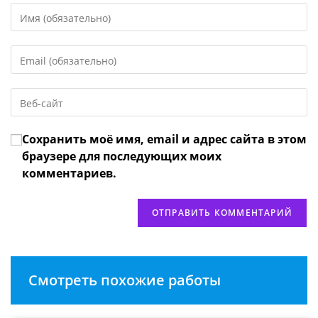
Введите
свое
имя
Введите
или
свой
имя
email-
пользователя,
Введите
адрес,
чтобы
URL
чтобы
прокомментировать
вашего
прокомментировать
Сохранить моё имя, email и адрес сайта в этом
веб-
сайта
браузере для последующих моих
(необязательно)
комментариев.
Смотреть похожие работы