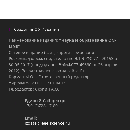
Сведения Об Издании
Наименование издания:
"Наука и образование ON-
LINE"
Сетевое издание (сайт) зарегистрировано
Роскомнадзором, свидетельство ЭЛ № ФС 77 - 70153 от
30.06.2017 (предыдущее Эл№ФC77-49690 от 26 апреля
2012). Возрастная категория сайта 6+
Корман М.О. - Ответственный редактор
Учредитель: ООО "МЦНИП"
Гл.редактор: Скопин А.О.
Единый Call-центр:
+7(912)728-17-80
Email:
Откроется
izdatel@eee-science.ru
в