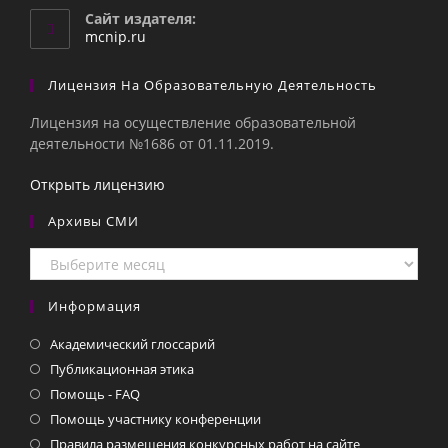
вашем
Сайт издателя:
приложении
mcnip.ru
Лицензия На Образовательную Деятельность
Лицензия на осуществление образовательной
деятельности №1686 от 01.11.2019.
Открыть лицензию
Архивы СМИ
Архивы
СМИ
Информация
Академический глоссарий
Публикационная этика
Помощь - FAQ
Помощь участнику конференции
Правила размещения конкурсных работ на сайте