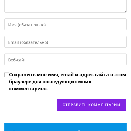
Введите
свое
имя
Введите
или
свой
имя
email-
пользователя,
Введите
адрес,
чтобы
URL
чтобы
прокомментировать
вашего
прокомментировать
Сохранить моё имя, email и адрес сайта в этом
веб-
сайта
браузере для последующих моих
(необязательно)
комментариев.