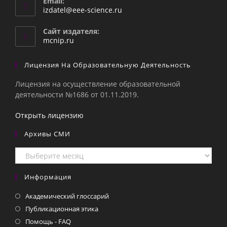
Email:
Откроется
izdatel@eee-science.ru
в
вашем
Сайт издателя:
приложении
mcnip.ru
Лицензия На Образовательную Деятельность
Лицензия на осуществление образовательной
деятельности №1686 от 01.11.2019.
Открыть лицензию
Архивы СМИ
Архивы
СМИ
Информация
Академический глоссарий
Публикационная этика
Помощь - FAQ