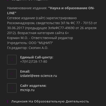
Наименование издания:
"Наука и образование ON-
LINE"
Сетевое издание (сайт) зарегистрировано
Роскомнадзором, свидетельство ЭЛ № ФС 77 - 70153 от
30.06.2017 (предыдущее Эл№ФC77-49690 от 26 апреля
2012). Возрастная категория сайта 6+
Корман М.О. - Ответственный редактор
Учредитель: ООО "МЦНИП"
Гл.редактор: Скопин А.О.
Единый Call-центр:
+7(912)728-17-80
Email:
Откроется
izdatel@eee-science.ru
в
вашем
Сайт издателя:
приложении
mcnip.ru
Лицензия На Образовательную Деятельность