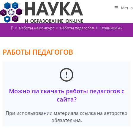
Перейти
Меню
к
содержимому
>
Работы на конкурс
>
Работы педагогов
>
Страница 42
РАБОТЫ ПЕДАГОГОВ
Можно ли скачать работы педагогов с
сайта?
При использовании материала ссылка на авторство
обязательна.