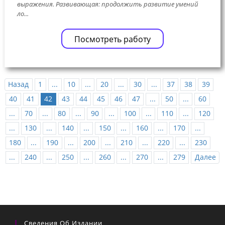
выражения. Развивающая: продолжить развитие умений
ло...
Посмотреть работу
Назад
1
...
10
...
20
...
30
...
37
38
39
40
41
42
43
44
45
46
47
...
50
...
60
...
70
...
80
...
90
...
100
...
110
...
120
...
130
...
140
...
150
...
160
...
170
...
180
...
190
...
200
...
210
...
220
...
230
...
240
...
250
...
260
...
270
...
279
Далее
Сведения Об Издании