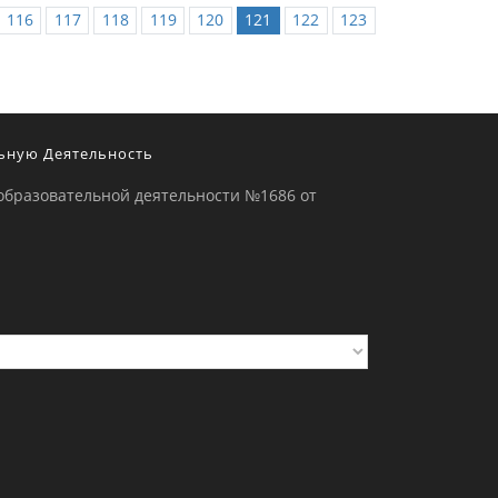
116
117
118
119
120
121
122
123
ьную Деятельность
образовательной деятельности №1686 от