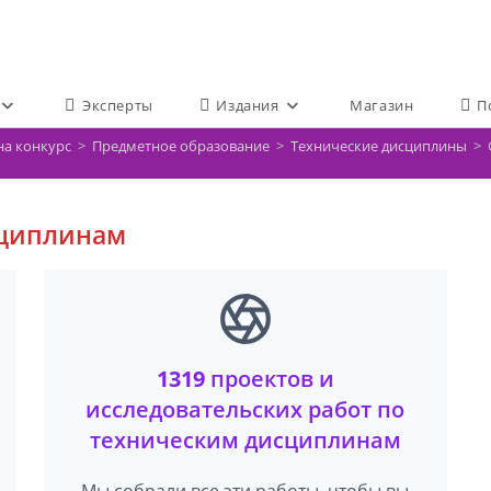
Эксперты
Издания
Магазин
П
на конкурс
>
Предметное образование
>
Технические дисциплины
>
сциплинам
1319
проектов и
исследовательских работ по
техническим дисциплинам
Мы собрали все эти работы, чтобы вы