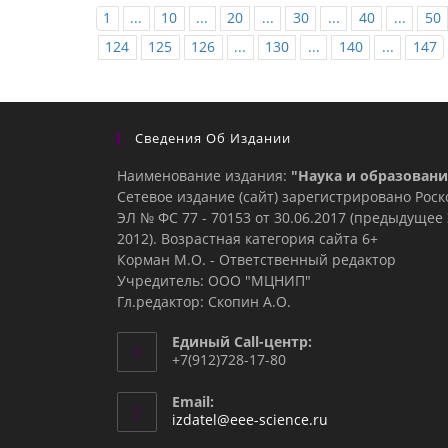
1
...
10
...
20
...
30
...
40
...
50
124
125
126
...
130
...
140
...
147
Сведения Об Издании
Наименование издания:
"Наука и образовани
Сетевое издание (сайт) зарегистрировано Рос
ЭЛ № ФС 77 - 70153 от 30.06.2017 (предыдуще
2012). Возрастная категория сайта 6+
Корман М.О. - Ответственный редактор
Учредитель: ООО "МЦНИП"
Гл.редактор: Скопин А.О.
Единый Call-центр:
+7(912)728-17-80
Email:
Откроется
izdatel@eee-science.ru
в