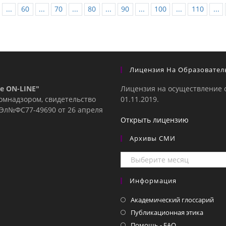
...
60
...
70
...
80
...
90
...
100
...
110
...
Лицензия На Образовател
е ON-LINE"
Лицензия на осуществление 
комнадзором, свидетельство
01.11.2019.
е Эл№ФC77-49690 от 26 апреля
Открыть лицензию
Архивы СМИ
Архивы
СМИ
Информация
Академический глоссарий
Публикационная этика
Помощь - FAQ