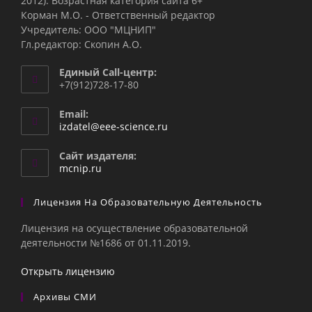
2012). Возрастная категория сайта 6+
Корман М.О. - Ответственный редактор
Учредитель: ООО "МЦНИП"
Гл.редактор: Скопин А.О.
Единый Call-центр:
+7(912)728-17-80
Email:
Откроется
izdatel@eee-science.ru
в
вашем
Сайт издателя:
приложении
mcnip.ru
Лицензия На Образовательную Деятельность
Лицензия на осуществление образовательной
деятельности №1686 от 01.11.2019.
Открыть лицензию
Архивы СМИ