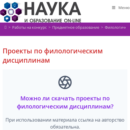
Перейти
Меню
к
содержимому
>
Работы на конкурс
>
Предметное образование
>
Филологичес
Проекты по филологическим
дисциплинам
Можно ли скачать проекты по
филологическим дисциплинам?
При использовании материала ссылка на авторство
обязательна.