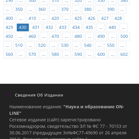
290
...
300
...
310
...
320
...
330
...
340
...
350
...
360
...
370
...
380
...
390
...
400
...
410
...
420
...
425
426
427
428
429
430
431
432
433
434
435
...
440
...
450
...
460
...
470
...
480
...
490
...
500
...
510
...
520
...
530
...
540
...
550
...
560
...
570
...
580
...
590
...
600
...
602
Сведения Об Издании
Наименование издания:
"Наука и образование ON-
LINE"
Сетевое издание (сайт) зарегистрировано
Роскомнадзором, свидетельство ЭЛ № ФС 77 - 70153 от
30.06.2017 (предыдущее Эл№ФC77-49690 от 26 апреля