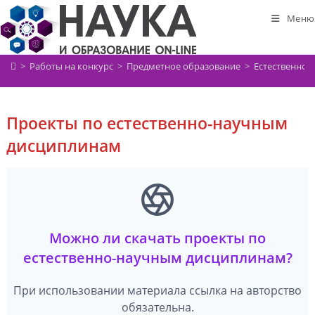
Перейти
Меню
к
содержимому
>
Работы на конкурс
>
Предметное образование
>
Естественно-
Проекты по естественно-научным
дисциплинам
Можно ли скачать проекты по
естественно-научным дисциплинам?
При использовании материала ссылка на авторство
обязательна.