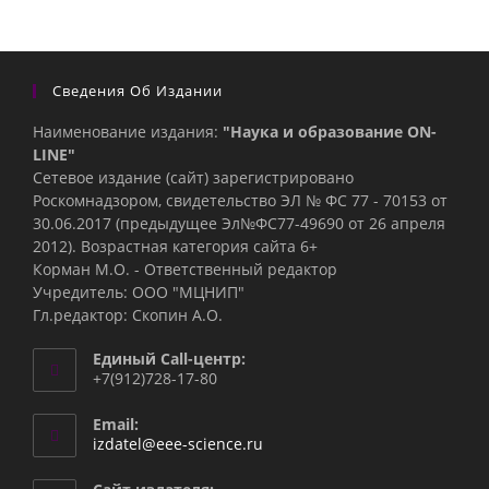
Сведения Об Издании
Наименование издания:
"Наука и образование ON-
LINE"
Сетевое издание (сайт) зарегистрировано
Роскомнадзором, свидетельство ЭЛ № ФС 77 - 70153 от
30.06.2017 (предыдущее Эл№ФC77-49690 от 26 апреля
2012). Возрастная категория сайта 6+
Корман М.О. - Ответственный редактор
Учредитель: ООО "МЦНИП"
Гл.редактор: Скопин А.О.
Единый Call-центр:
+7(912)728-17-80
Email:
Откроется
izdatel@eee-science.ru
в
вашем