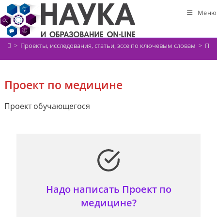
Перейти
Меню
к
содержимому
>
Проекты, исследования, статьи, эссе по ключевым словам
>
Про
Проект по медицине
Проект обучающегося
Надо написать Проект по
медицине?