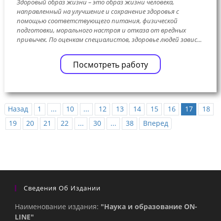
Здоровый образ жизни – это образ жизни человека,
направленный на улучшение и сохранение здоровья с
помощью соответствующего питания, физической
подготовки, морального настроя и отказа от вредных
привычек. По оценкам специалистов, здоровье людей завис...
Посмотреть работу
Назад
1
...
10
...
12
13
14
15
16
17
18
19
20
21
22
...
30
...
38
Вперед
Сведения Об Издании
Наименование издания:
"Наука и образование ON-
LINE"