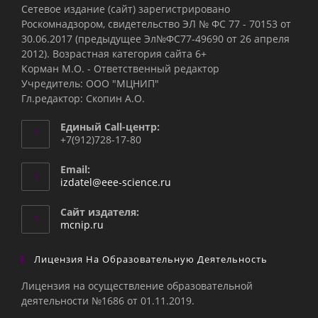
Сетевое издание (сайт) зарегистрировано
Роскомнадзором, свидетельство ЭЛ № ФС 77 - 70153 от
30.06.2017 (предыдущее Эл№ФC77-49690 от 26 апреля
2012). Возрастная категория сайта 6+
Корман М.О. - Ответственный редактор
Учредитель: ООО "МЦНИП"
Гл.редактор: Скопин А.О.
Единый Call-центр:
+7(912)728-17-80
Email:
Откроется
izdatel@eee-science.ru
в
вашем
Сайт издателя:
приложении
mcnip.ru
Лицензия На Образовательную Деятельность
Лицензия на осуществление образовательной
деятельности №1686 от 01.11.2019.