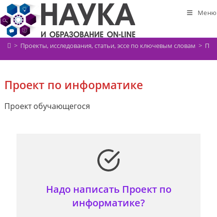
Перейти
Меню
к
содержимому
>
Проекты, исследования, статьи, эссе по ключевым словам
>
Про
Проект по информатике
Проект обучающегося
Надо написать Проект по
информатике?