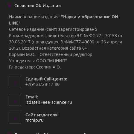
Сведения Об Издании
Наименование издания:
"Наука и образование ON-
LINE"
Сетевое издание (сайт) зарегистрировано
Роскомнадзором, свидетельство ЭЛ № ФС 77 - 70153 от
30.06.2017 (предыдущее Эл№ФC77-49690 от 26 апреля
2012). Возрастная категория сайта 6+
Корман М.О. - Ответственный редактор
Учредитель: ООО "МЦНИП"
Гл.редактор: Скопин А.О.
Единый Call-центр:
+7(912)728-17-80
Email:
Откроется
izdatel@eee-science.ru
в
вашем
Сайт издателя:
приложении
mcnip.ru