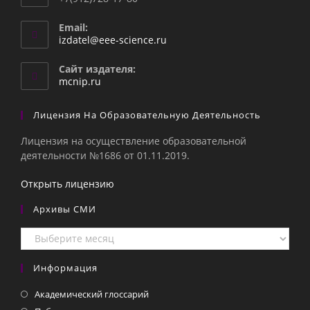
Email:
Откроется
izdatel@eee-science.ru
в
вашем
Сайт издателя:
приложении
mcnip.ru
Лицензия На Образовательную Деятельность
Лицензия на осуществление образовательной
деятельности №1686 от 01.11.2019.
Открыть лицензию
Архивы СМИ
Архивы
СМИ
Информация
Академический глоссарий