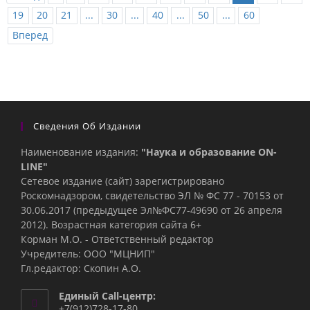
19
20
21
...
30
...
40
...
50
...
60
Вперед
Сведения Об Издании
Наименование издания:
"Наука и образование ON-
LINE"
Сетевое издание (сайт) зарегистрировано
Роскомнадзором, свидетельство ЭЛ № ФС 77 - 70153 от
30.06.2017 (предыдущее Эл№ФC77-49690 от 26 апреля
2012). Возрастная категория сайта 6+
Корман М.О. - Ответственный редактор
Учредитель: ООО "МЦНИП"
Гл.редактор: Скопин А.О.
Единый Call-центр:
+7(912)728-17-80