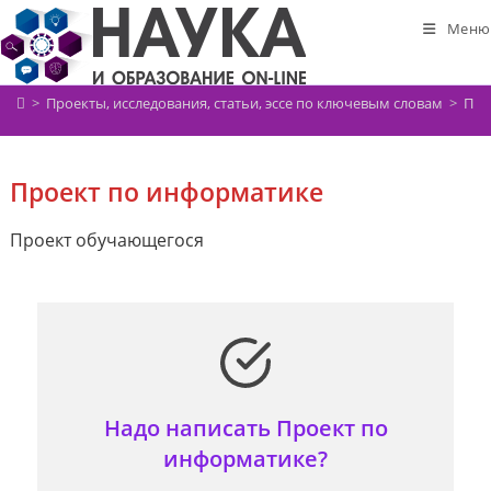
Перейти
Меню
к
содержимому
>
Проекты, исследования, статьи, эссе по ключевым словам
>
Про
Проект по информатике
Проект обучающегося
Надо написать Проект по
информатике?