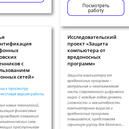
Посмотреть
работу
ья
Исследовательский
ентификация
проект «Защита
фонных
компьютера от
овских
вредоносных
нников с
программ»
льзованием
Защита компьютера от
онных сетей»
вредоносных программ –
актуальная и неотъемлемая
на к просмотру
часть современного цифрового
екстовая версия работы
мира. С каждым годом уровень
сложности и масштабности
ие новых технологий,
компьютерных вирусов и
визация финансовых
вредоносных программ
порождают появление
повышается, представляя
мошеннических схем,
серьезную угрозу для безопасн…
ляющих преступникам