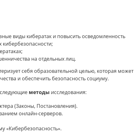
зные виды кибератак и повысить осведомленность
х кибербезопасности;
ератаках;
енничества на отдельных лиц.
теризует себя образовательной целью, которая может
ества и обеспечить безопасность социуму.
ь следующие
методы
исследования:
тера (Законы, Постановления).
ванием онлайн-серверов.
му «Кибербезопасность».