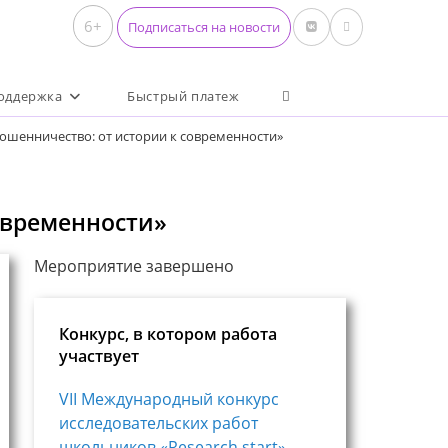
6+
Подписаться на новости
Переключить поиск по 
оддержка
Быстрый платеж
ошенничество: от истории к современности»
овременности»
Мероприятие завершено
Конкурс, в котором работа
участвует
VII Международный конкурс
исследовательских работ
школьников «Research start»