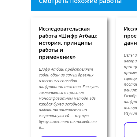
Смотреть похожие работы
Исследовательская
Иссл
работа «Шифр Атбаш:
прое
история, принципы
данн
работы и
Цель: 
применение»
алгор
принц
Шифр Атбаш представляет
примен
собой один из самых древних
сценар
известных способов
постав
шифрования текстов. Его суть
решить
заключается в простом
Разобр
моноалфавитном методе, где
шифро
каждая буква исходного
истор
алфавита заменяется на
Изучи
«зеркальную» ей — первую
букву заменяют на последнюю,
в…