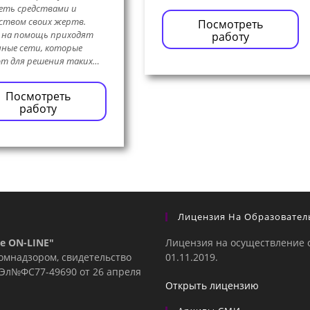
еть средствами и
ством своих жертв.
Посмотреть
 на помощь приходят
работу
ные сети, которые
т для решения таких…
Посмотреть
работу
Лицензия На Образовател
е ON-LINE"
Лицензия на осуществление 
комнадзором, свидетельство
01.11.2019.
е Эл№ФC77-49690 от 26 апреля
Открыть лицензию