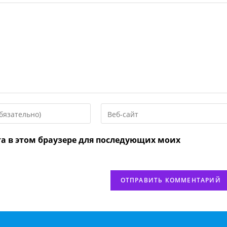
Введите
URL
вашего
та в этом браузере для последующих моих
веб-
сайта
нтировать
(необязательно)