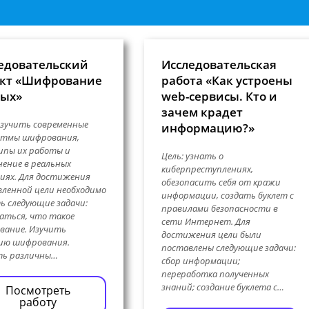
едовательский
Исследовательская
кт «Шифрование
работа «Как устроены
ых»
web-сервисы. Кто и
зачем крадет
изучить современные
информацию?»
итмы шифрования,
ипы их работы и
Цель: узнать о
ение в реальных
киберпреступлениях,
иях. Для достижения
обезопасить себя от кражи
ленной цели необходимо
информации, создать буклет с
 следующие задачи:
правилами безопасности в
аться, что такое
сети Интернет. Для
вание. Изучить
достижения цели были
ию шифрования.
поставлены следующие задачи:
ть различны…
сбор информации;
переработка полученных
знаний; создание буклета с…
Посмотреть
работу