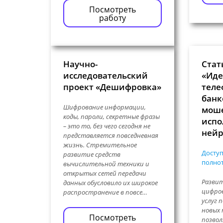
Посмотреть
работу
Научно-
Стат
исследовательский
«Ид
проект «Дешифровка»
теле
банк
Шифрование информации,
моше
коды, пароли, секретные фразы
испо
– это то, без чего сегодня не
нейр
представляется повседневная
жизнь. Стремительное
Доступ
развитие средств
полнот
вычислительной техники и
открытых сетей передачи
Развит
данных обусловило их широкое
цифро
распространение в повсе…
услуг 
новых 
Посмотреть
позво