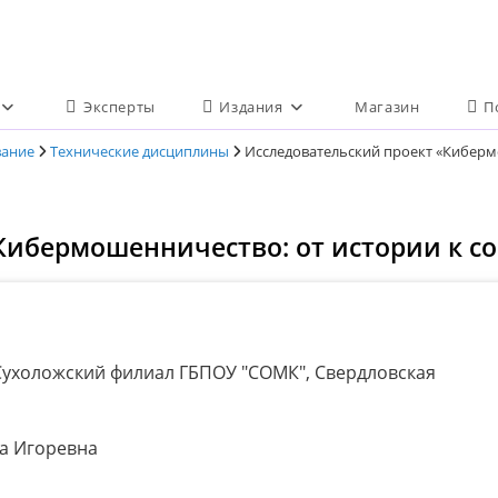
Эксперты
Издания
Магазин
П
вание
Технические дисциплины
Исследовательский проект «Киберм
Кибермошенничество: от истории к с
ухоложский филиал ГБПОУ "СОМК", Свердловская
а Игоревна