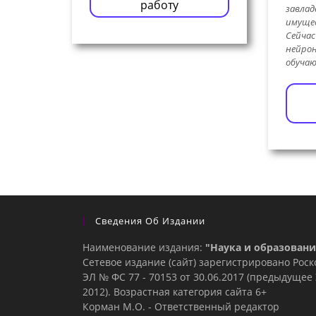
работу
завлад
имуще
Сейчас
нейрон
обучаю
Сведения Об Издании
Наименование издания:
"Наука и образовани
Сетевое издание (сайт) зарегистрировано Рос
ЭЛ № ФС 77 - 70153 от 30.06.2017 (предыдуще
2012). Возрастная категория сайта 6+
Корман М.О. - Ответственный редактор