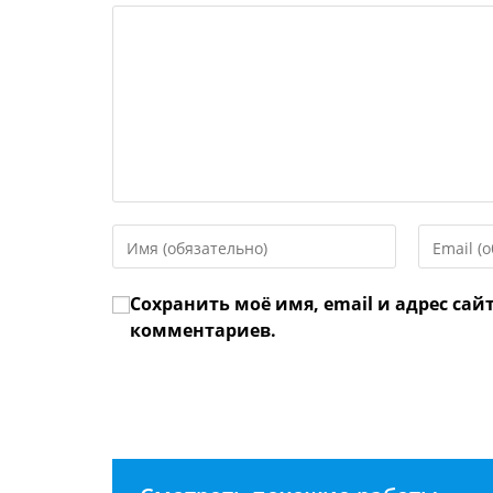
Введите
Введите
свое
свой
имя
email-
Сохранить моё имя, email и адрес сай
или
адрес,
имя
чтобы
комментариев.
пользователя,
прокомме
чтобы
прокомментировать