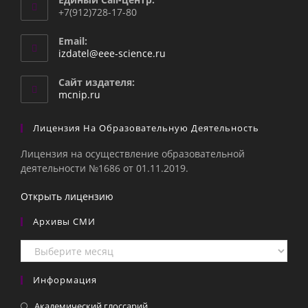
+7(912)728-17-80
Email:
Откроется
izdatel@eee-science.ru
в
вашем
Сайт издателя:
приложении
mcnip.ru
Лицензия На Образовательную Деятельность
Лицензия на осуществление образовательной
деятельности №1686 от 01.11.2019.
Открыть лицензию
Архивы СМИ
Архивы
СМИ
Информация
Академический глоссарий