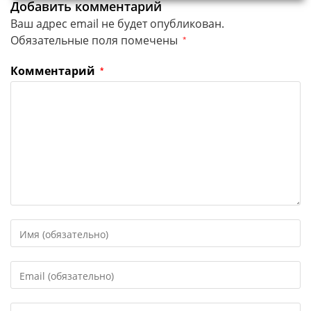
Добавить комментарий
Ваш адрес email не будет опубликован.
Обязательные поля помечены
*
Комментарий
*
Введите
свое
имя
Введите
или
свой
имя
email-
пользователя,
Введите