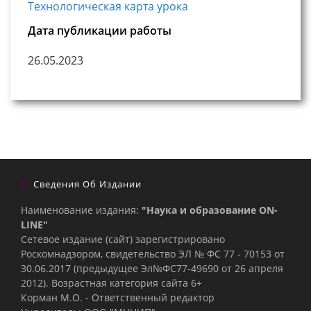
Технологическая карта урока
Дата публикации работы
26.05.2023
Сведения Об Издании
Наименование издания:
"Наука и образование ON-
LINE"
Сетевое издание (сайт) зарегистрировано
Роскомнадзором, свидетельство ЭЛ № ФС 77 - 70153 от
30.06.2017 (предыдущее Эл№ФC77-49690 от 26 апреля
2012). Возрастная категория сайта 6+
Корман М.О. - Ответственный редактор