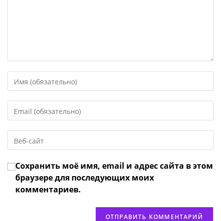
Введите
свое
имя
Введите
или
свой
имя
email-
пользователя,
Введите
адрес,
чтобы
URL
чтобы
прокомментировать
вашего
прокомментировать
Сохранить моё имя, email и адрес сайта в этом
веб-
сайта
браузере для последующих моих
(необязательно)
комментариев.