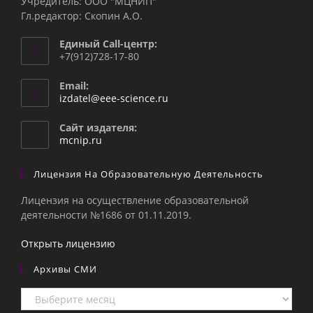
Учредитель: ООО "МЦНИП"
Гл.редактор: Скопин А.О.
Единый Call-центр:
+7(912)728-17-80
Email:
Откроется
izdatel@eee-science.ru
в
вашем
Сайт издателя:
приложении
mcnip.ru
Лицензия На Образовательную Деятельность
Лицензия на осуществление образовательной
деятельности №1686 от 01.11.2019.
Открыть лицензию
Архивы СМИ
Архивы
СМИ