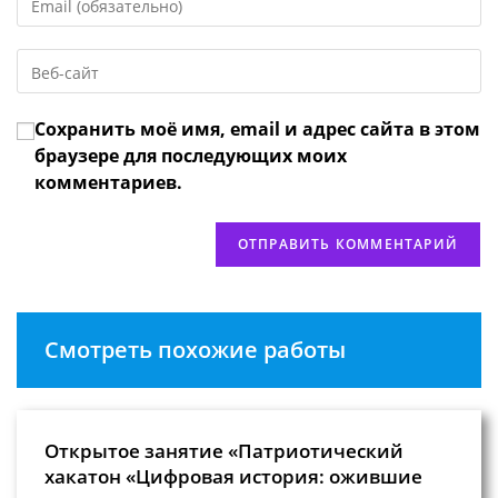
свой
имя
email-
пользователя,
Введите
адрес,
чтобы
URL
чтобы
прокомментировать
вашего
прокомментировать
Сохранить моё имя, email и адрес сайта в этом
веб-
сайта
браузере для последующих моих
(необязательно)
комментариев.
Смотреть похожие работы
Открытое занятие «Патриотический
хакатон «Цифровая история: ожившие