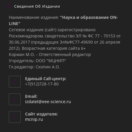
Сведения Об Издании
Наименование издания:
"Наука и образование ON-
LINE"
Сетевое издание (сайт) зарегистрировано
Роскомнадзором, свидетельство ЭЛ № ФС 77 - 70153 от
30.06.2017 (предыдущее Эл№ФC77-49690 от 26 апреля
2012). Возрастная категория сайта 6+
Корман М.О. - Ответственный редактор
Учредитель: ООО "МЦНИП"
Гл.редактор: Скопин А.О.
Единый Call-центр:
+7(912)728-17-80
Email:
Откроется
izdatel@eee-science.ru
в
вашем
Сайт издателя:
приложении
mcnip.ru