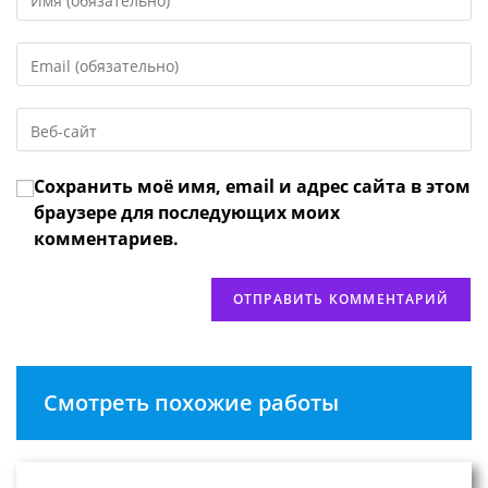
свое
имя
Введите
или
свой
имя
email-
пользователя,
Введите
адрес,
чтобы
URL
чтобы
прокомментировать
вашего
прокомментировать
Сохранить моё имя, email и адрес сайта в этом
веб-
сайта
браузере для последующих моих
(необязательно)
комментариев.
Смотреть похожие работы