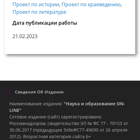
Проект по истории
,
Проект по краеведению
,
Проект по литературе
Дата публикации работы
21.02.2023
Сведения Об Издании
Наименование издания:
"Наука и образование ON-
LINE"
Сетевое издание (сайт) зарегистрировано
Роскомнадзором, свидетельство ЭЛ № ФС 77 - 70153 от
30.06.2017 (предыдущее Эл№ФC77-49690 от 26 апреля
2012). Возрастная категория сайта 6+