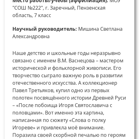
Место работы/учебы (аффилиация):
МОУ
"СОШ №222", г. Заречный, Пензенская
область, 7 класс
Научный руководитель:
Мишина Светлана
Александровна
Наше детство и школьные годы неразрывно
связано с именем В.М. Васнецова – мастером
исторической и фольклорной живописи. Его
творчество сыграло важную роль в развитии
отечественного искусства. А коллекционер
Павел Третьяков, купил одно из первых
полотен посвящённого истории Древней Руси
– «После побоища Игоря Святославича с
половцами». Вот именно эта картина,
написанная по сюжету «Слова о полку
Игореве» и привлекла моё внимание.
Поразила своей скорбной печалью по героям