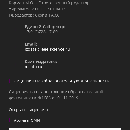
Корман М.О. - Ответственный редактор
Учредитель: ООО "МЦНИП"
Гл.редактор: Скопин А.О.
Единый Call-центр:
+7(912)728-17-80
Email:
Откроется
izdatel@eee-science.ru
в
вашем
Сайт издателя:
приложении
mcnip.ru
Лицензия На Образовательную Деятельность
Лицензия на осуществление образовательной
деятельности №1686 от 01.11.2019.
Открыть лицензию
Архивы СМИ