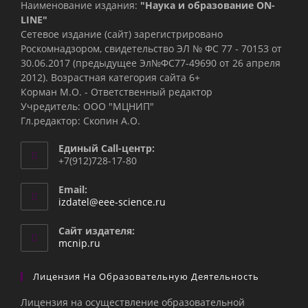
Наименование издания:
"Наука и образование ON-
LINE"
Сетевое издание (сайт) зарегистрировано
Роскомнадзором, свидетельство ЭЛ № ФС 77 - 70153 от
30.06.2017 (предыдущее Эл№ФC77-49690 от 26 апреля
2012). Возрастная категория сайта 6+
Корман М.О. - Ответственный редактор
Учредитель: ООО "МЦНИП"
Гл.редактор: Скопин А.О.
Единый Call-центр:
+7(912)728-17-80
Email:
Откроется
izdatel@eee-science.ru
в
вашем
Сайт издателя:
приложении
mcnip.ru
Лицензия На Образовательную Деятельность
Лицензия на осуществление образовательной