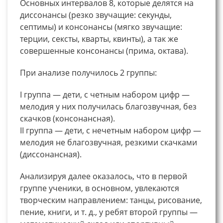
Основных интервалов 8, которые делятся на
диссонансы (резко звучащие: секунды,
септимы) и консонансы (мягко звучащие:
терции, сексты, кварты, квинты), а так же
совершенные консонансы (прима, октава).
При анализе получилось 2 группы:
I группа — дети, с четным набором цифр —
мелодия у них получилась благозвучная, без
скачков (консонансная).
II группа — дети, с нечетным набором цифр —
мелодия не благозвучная, резкими скачками
(диссонансная).
Анализируя далее оказалось, что в первой
группе ученики, в основном, увлекаются
творческим направлением: танцы, рисование,
пение, книги, и т. д., у ребят второй группы —