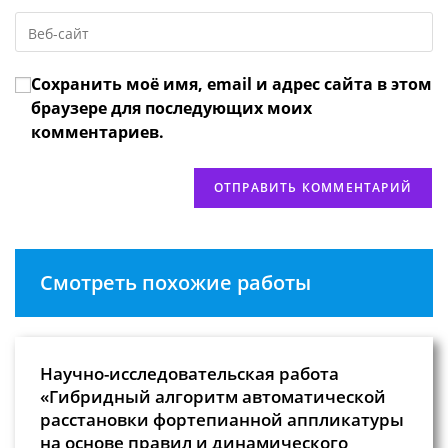
email-
пользователя,
Введите
адрес,
чтобы
URL
чтобы
прокомментировать
вашего
прокомментировать
Сохранить моё имя, email и адрес сайта в этом
веб-
сайта
браузере для последующих моих
(необязательно)
комментариев.
Смотреть похожие работы
Научно-исследовательская работа
«Гибридный алгоритм автоматической
расстановки фортепианной аппликатуры
на основе правил и динамического