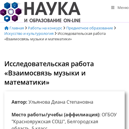
Перейти
Меню
к
содержимому
Главная
Работы на конкурс
Предметное образование
Искусство и культурология
Исследовательская работа
«Взаимосвязь музыки и математики»
Исследовательская работа
«Взаимосвязь музыки и
математики»
Автор:
Ульянова Диана Степановна
Место работы/учебы (аффилиация):
ОГБОУ
"Краснояружская СОШ", Белгородская
область, 5 класс