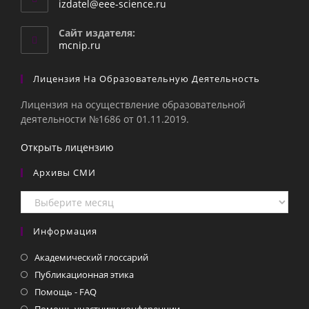
Откроется
izdatel@eee-science.ru
в
вашем
Сайт издателя:
приложении
mcnip.ru
Лицензия На Образовательную Деятельность
Лицензия на осуществление образовательной
деятельности №1686 от 01.11.2019.
Открыть лицензию
Архивы СМИ
Архивы
СМИ
Информация
Академический глоссарий
Публикационная этика
Помощь - FAQ
Помощь участнику конференции