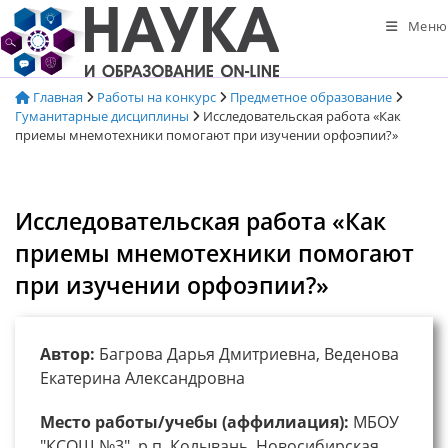
Перейти
Меню
к
содержимому
Главная
Работы на конкурс
Предметное образование
Гуманитарные дисциплины
Исследовательская работа «Как
приемы мнемотехники помогают при изучении орфоэпии?»
Исследовательская работа «Как
приемы мнемотехники помогают
при изучении орфоэпии?»
Автор:
Багрова Дарья Дмитриевна, Веденова
Екатерина Александровна
Место работы/учебы (аффилиация):
МБОУ
"КСОШ №3", р.п. Колывань, Новосибирская