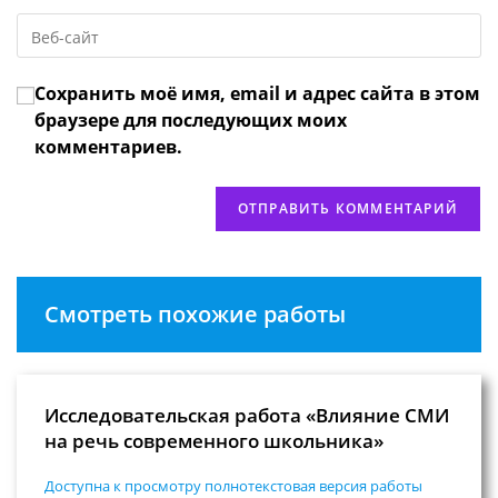
email-
пользователя,
Введите
адрес,
чтобы
URL
чтобы
прокомментировать
вашего
прокомментировать
Сохранить моё имя, email и адрес сайта в этом
веб-
сайта
браузере для последующих моих
(необязательно)
комментариев.
Смотреть похожие работы
Исследовательская работа «Влияние СМИ
на речь современного школьника»
Доступна к просмотру полнотекстовая версия работы