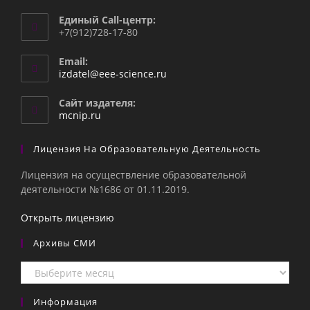
Единый Call-центр:
+7(912)728-17-80
Email:
Откроется
izdatel@eee-science.ru
в
вашем
Сайт издателя:
приложении
mcnip.ru
Лицензия На Образовательную Деятельность
Лицензия на осуществление образовательной
деятельности №1686 от 01.11.2019.
Открыть лицензию
Архивы СМИ
Архивы
СМИ
Информация