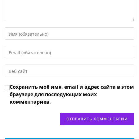
Введите
свое
имя
Введите
или
свой
имя
email-
пользователя,
Введите
адрес,
чтобы
URL
чтобы
прокомментировать
вашего
прокомментировать
Сохранить моё имя, email и адрес сайта в этом
веб-
сайта
браузере для последующих моих
(необязательно)
комментариев.