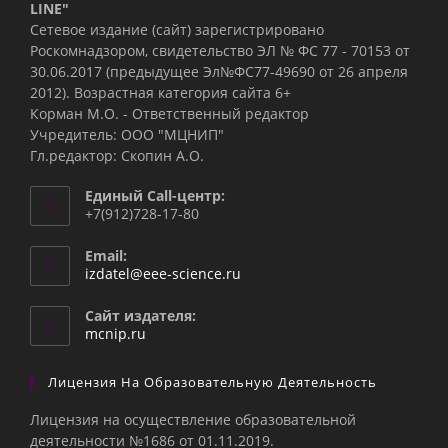
LINE"
Сетевое издание (сайт) зарегистрировано
Роскомнадзором, свидетельство ЭЛ № ФС 77 - 70153 от
30.06.2017 (предыдущее Эл№ФC77-49690 от 26 апреля
2012). Возрастная категория сайта 6+
Корман М.О. - Ответственный редактор
Учредитель: ООО "МЦНИП"
Гл.редактор: Скопин А.О.
Единый Call-центр:
+7(912)728-17-80
Email:
Откроется
izdatel@eee-science.ru
в
вашем
Сайт издателя:
приложении
mcnip.ru
Лицензия На Образовательную Деятельность
Лицензия на осуществление образовательной
деятельности №1686 от 01.11.2019.