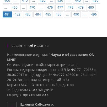
400
...
410
...
420
...
430
...
440
...
450
...
460
...
470
...
476
477
478
479
480
481
482
483
484
485
486
...
490
...
496
Сведения Об Издании
Наименование издания:
"Наука и образование ON-
LINE"
Сетевое издание (сайт) зарегистрировано
Роскомнадзором, свидетельство ЭЛ № ФС 77 - 70153 от
30.06.2017 (предыдущее Эл№ФC77-49690 от 26 апреля
2012). Возрастная категория сайта 6+
Корман М.О. - Ответственный редактор
Учредитель: ООО "МЦНИП"
Гл.редактор: Скопин А.О.
Единый Call-центр: