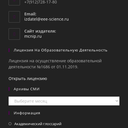
+7(912)728-17-80
Email:
Откроется
izdatel@eee-science.ru
в
вашем
Сайт издателя:
приложении
mcnip.ru
Лицензия На Образовательную Деятельность
Лицензия на осуществление образовательной
деятельности №1686 от 01.11.2019.
Открыть лицензию
Архивы СМИ
Архивы
СМИ
Информация
Академический глоссарий