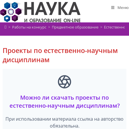
Перейти
Меню
к
содержимому
>
Работы на конкурс
>
Предметное образование
>
Естественно-
Проекты по естественно-научным
дисциплинам
Можно ли скачать проекты по
естественно-научным дисциплинам?
При использовании материала ссылка на авторство
обязательна.