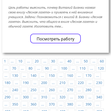
Цель работы: выяснить, почему Виталий Бианки назвал
свою книгу «Лесная газета» и привлечь к ней внимание
учащихся. Задачи: Познакомиться с книгой В. Бианки «Лесная
газета». Выяснить, что общего в книге «Лесная газета» и
обычной газете. Изготовить тем...
Посмотреть работу
1
...
10
...
20
...
30
...
40
...
50
...
60
...
70
...
80
...
90
...
100
...
110
...
120
...
130
...
140
...
150
...
160
...
170
...
180
...
190
...
200
...
210
...
220
...
230
...
240
...
250
...
260
...
270
...
280
...
290
...
300
...
310
...
320
...
330
...
340
...
350
...
360
...
370
...
380
...
390
...