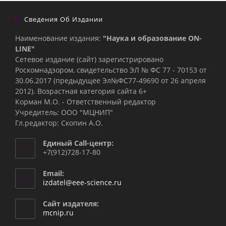
Сведения Об Издании
Наименование издания:
"Наука и образование ON-
LINE"
Сетевое издание (сайт) зарегистрировано
Роскомнадзором, свидетельство ЭЛ № ФС 77 - 70153 от
30.06.2017 (предыдущее Эл№ФC77-49690 от 26 апреля
2012). Возрастная категория сайта 6+
Корман М.О. - Ответственный редактор
Учредитель: ООО "МЦНИП"
Гл.редактор: Скопин А.О.
Единый Call-центр:
+7(912)728-17-80
Email:
Откроется
izdatel@eee-science.ru
в
вашем
Сайт издателя:
приложении
mcnip.ru