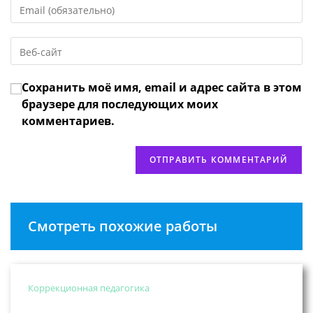
Введите
или
свой
имя
email-
пользователя,
Введите
адрес,
чтобы
URL
чтобы
прокомментировать
вашего
прокомментировать
Сохранить моё имя, email и адрес сайта в этом
веб-
сайта
браузере для последующих моих
(необязательно)
комментариев.
Смотреть похожие работы
Коррекционная педагогика