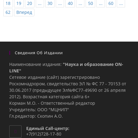
18
19
20
...
30
...
40
...
50
...
60
...
62
Вперед
Сведения Об Издании
Наименование издания:
"Наука и образование ON-
LINE"
Сетевое издание (сайт) зарегистрировано
Роскомнадзором, свидетельство ЭЛ № ФС 77 - 70153 от
30.06.2017 (предыдущее Эл№ФC77-49690 от 26 апреля
2012). Возрастная категория сайта 6+
Корман М.О. - Ответственный редактор
Учредитель: ООО "МЦНИП"
Гл.редактор: Скопин А.О.
Единый Call-центр:
+7(912)728-17-80