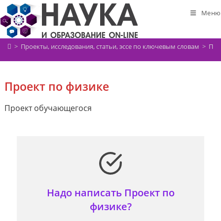
Перейти
Меню
к
содержимому
>
Проекты, исследования, статьи, эссе по ключевым словам
>
Про
Проект по физике
Проект обучающегося
Надо написать Проект по
физике?