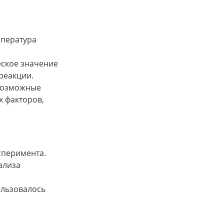
мпература
еское значение
реакции.
 возможные
х факторов,
сперимента.
ализа
ользовалось