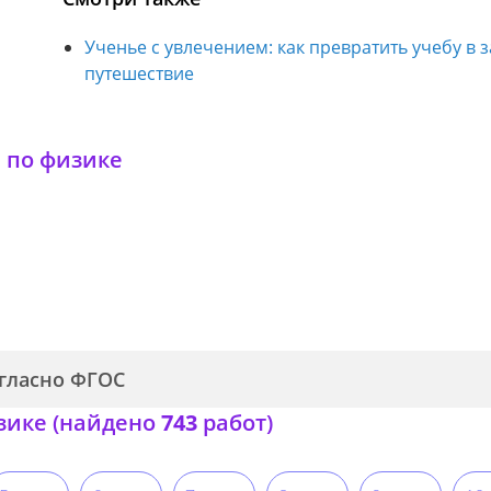
Ученье с увлечением: как превратить учебу в
путешествие
 по физике
огласно ФГОС
зике (найдено
743
работ)