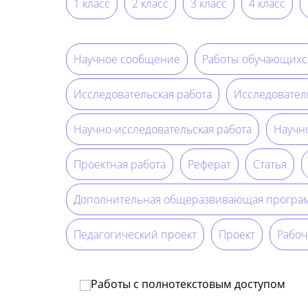
1 класс
2 класс
3 класс
4 класс
Научное сообщение
Работы обучающихс
Исследовательская работа
Исследовател
Научно-исследовательская работа
Научн
Проектная работа
Реферат
Статья
Дополнительная общеразвивающая програ
Педагогический проект
Проект
Рабоч
Работы с полнотекстовым доступом