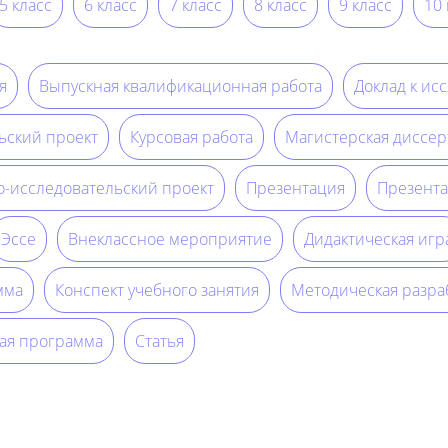
5 класс
6 класс
7 класс
8 класс
9 класс
10 
я
Выпускная квалификационная работа
Доклад к ис
ьский проект
Курсовая работа
Магистерская диссер
о-исследовательский проект
Презентация
Презента
Эссе
Внеклассное мероприятие
Дидактическая игр
мма
Конспект учебного занятия
Методическая разра
ая программа
Статья