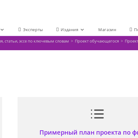
Эксперты
Издания
Магазин
П
я, статьи, эссе по ключевым словам
>
Проект обучающегося
>
Проект
Примерный план проекта по ф