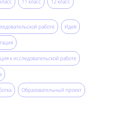
класс
11 класс
12 класс
следовательской работе
Идея
тация
ция к исследовательской работе
а
ботка
Образовательный проект