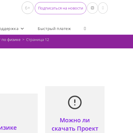
6+
Подписаться на новости
Переключить поиск по 
оддержка
Быстрый платеж
 по физике
>
Страница 12
Можно ли
изике
скачать Проект