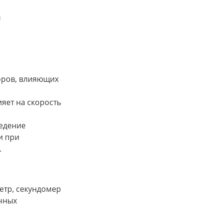
и
оров, влияющих
ияет на скорость
едение
и при
.
етр, секундомер
чных