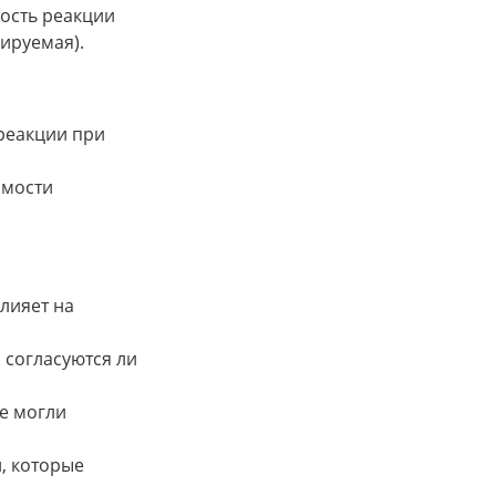
рость реакции
ируемая).
реакции при
имости
лияет на
 согласуются ли
е могли
, которые