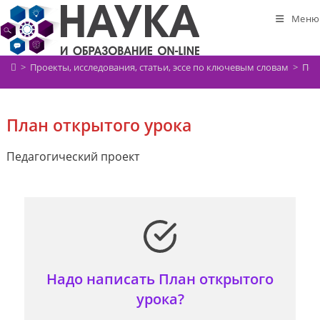
Перейти
Меню
к
содержимому
>
Проекты, исследования, статьи, эссе по ключевым словам
>
Пед
План открытого урока
Педагогический проект
Надо написать План открытого
урока?