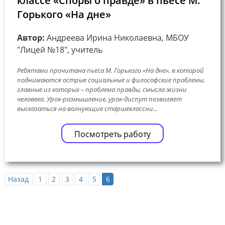
классе «Споры о правде» в пьесе М.
Горького «На дне»
Автор:
Андреева Ирина Николаевна, МБОУ
"Лицей №18", учитель
Ребятами прочитана пьеса М. Горького «На дне», в которой
поднимаются острые социальные и философские проблемы,
главные из которых – проблема правды, смысла жизни
человека. Урок-размышление, урок-диспут позволяет
высказаться на волнующие старшеклассни...
Посмотреть работу
Назад
1
2
3
4
5
6