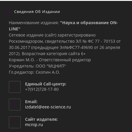
Сведения Об Издании
Наименование издания:
"Наука и образование ON-
LINE"
Сетевое издание (сайт) зарегистрировано
Роскомнадзором, свидетельство ЭЛ № ФС 77 - 70153 от
30.06.2017 (предыдущее Эл№ФC77-49690 от 26 апреля
2012). Возрастная категория сайта 6+
Корман М.О. - Ответственный редактор
Учредитель: ООО "МЦНИП"
Гл.редактор: Скопин А.О.
Единый Call-центр:
+7(912)728-17-80
Email:
Откроется
izdatel@eee-science.ru
в
вашем
Сайт издателя:
приложении
mcnip.ru