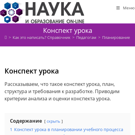
Перейти
Меню
к
содержимому
Конспект урока
>
Как это написать? Справочник
>
Педагогам
>
Планирование и 
Конспект урока
Рассказываем, что такое конспект урока, план,
структура и требования к разработке. Приводим
критерии анализа и оценки конспекта урока.
Содержание
скрыть
1
Конспект урока в планировании учебного процесса