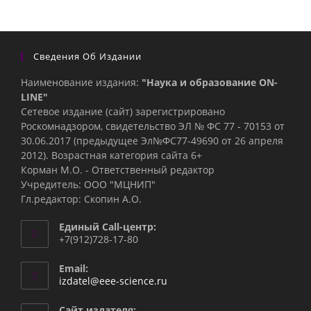
Сведения Об Издании
Наименование издания:
"Наука и образование ON-
LINE"
Сетевое издание (сайт) зарегистрировано
Роскомнадзором, свидетельство ЭЛ № ФС 77 - 70153 от
30.06.2017 (предыдущее Эл№ФC77-49690 от 26 апреля
2012). Возрастная категория сайта 6+
Корман М.О. - Ответственный редактор
Учредитель: ООО "МЦНИП"
Гл.редактор: Скопин А.О.
Единый Call-центр:
+7(912)728-17-80
Email:
Откроется
izdatel@eee-science.ru
в
вашем
Сайт издателя: