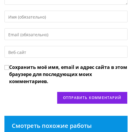
Введите
свое
имя
Введите
или
свой
имя
email-
пользователя,
Введите
адрес,
чтобы
URL
чтобы
прокомментировать
вашего
прокомментировать
Сохранить моё имя, email и адрес сайта в этом
веб-
сайта
браузере для последующих моих
(необязательно)
комментариев.
Смотреть похожие работы