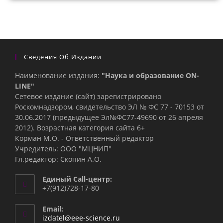
Сведения Об Издании
Наименование издания:
"Наука и образование ON-
LINE"
Сетевое издание (сайт) зарегистрировано
Роскомнадзором, свидетельство ЭЛ № ФС 77 - 70153 от
30.06.2017 (предыдущее Эл№ФC77-49690 от 26 апреля
2012). Возрастная категория сайта 6+
Корман М.О. - Ответственный редактор
Учредитель: ООО "МЦНИП"
Гл.редактор: Скопин А.О.
Единый Call-центр:
+7(912)728-17-80
Email:
Откроется
izdatel@eee-science.ru