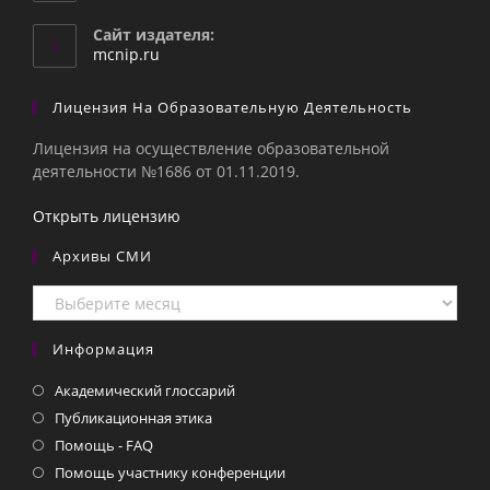
в
вашем
Сайт издателя:
приложении
mcnip.ru
Лицензия На Образовательную Деятельность
Лицензия на осуществление образовательной
деятельности №1686 от 01.11.2019.
Открыть лицензию
Архивы СМИ
Архивы
СМИ
Информация
Академический глоссарий
Публикационная этика
Помощь - FAQ
Помощь участнику конференции