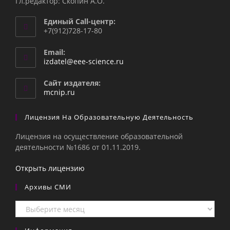
Гл.редактор: Скопин А.О.
Единый Call-центр:
+7(912)728-17-80
Email:
Откроется
izdatel@eee-science.ru
в
вашем
Сайт издателя:
приложении
mcnip.ru
Лицензия На Образовательную Деятельность
Лицензия на осуществление образовательной
деятельности №1686 от 01.11.2019.
Открыть лицензию
Архивы СМИ
Архивы
СМИ