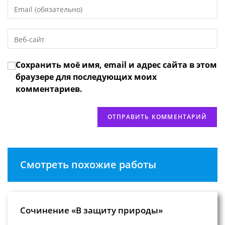
Введите
или
свой
имя
email-
пользователя,
Введите
адрес,
чтобы
URL
чтобы
прокомментировать
вашего
прокомментировать
Сохранить моё имя, email и адрес сайта в этом
веб-
сайта
браузере для последующих моих
(необязательно)
комментариев.
Смотреть похожие работы
Сочинение «В защиту природы»