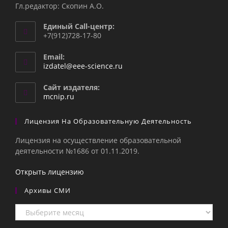
Гл.редактор: Скопин А.О.
Единый Call-центр:
+7(912)728-17-80
Email:
Откроется
izdatel@eee-science.ru
в
вашем
Сайт издателя:
приложении
mcnip.ru
Лицензия На Образовательную Деятельность
Лицензия на осуществление образовательной
деятельности №1686 от 01.11.2019.
Открыть лицензию
Архивы СМИ
Архивы
СМИ