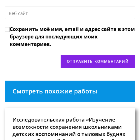
email-
пользователя,
Введите
адрес,
чтобы
URL
чтобы
прокомментировать
вашего
прокомментировать
Сохранить моё имя, email и адрес сайта в этом
веб-
сайта
браузере для последующих моих
(необязательно)
комментариев.
Смотреть похожие работы
Исследовательская работа «Изучение
возможности сохранения школьниками
детских воспоминаний о тыловых буднях