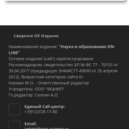
Сведения Об Издании
Наименование издания:
"Наука и образование ON-
LINE"
Сетевое издание (сайт) зарегистрировано
Роскомнадзором, свидетельство ЭЛ № ФС 77 - 70153 от
30.06.2017 (предыдущее Эл№ФC77-49690 от 26 апреля
2012). Возрастная категория сайта 6+
Корман М.О. - Ответственный редактор
Учредитель: ООО "МЦНИП"
Гл.редактор: Скопин А.О.
Единый Call-центр:
+7(912)728-17-80
Email:
Откроется
izdatel@eee-science.ru