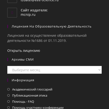
в
вашем
Сайт издателя:
приложении
mcnip.ru
Лицензия На Образовательную Деятельность
Лицензия на осуществление образовательной
деятельности №1686 от 01.11.2019.
Открыть лицензию
Архивы СМИ
Архивы
СМИ
Информация
Академический глоссарий
Публикационная этика
Помощь - FAQ
Помощь участнику конференции