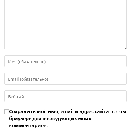
Введите
свое
имя
Введите
или
свой
имя
email-
пользователя,
Введите
адрес,
чтобы
URL
чтобы
прокомментировать
вашего
прокомментировать
Сохранить моё имя, email и адрес сайта в этом
веб-
сайта
браузере для последующих моих
(необязательно)
комментариев.