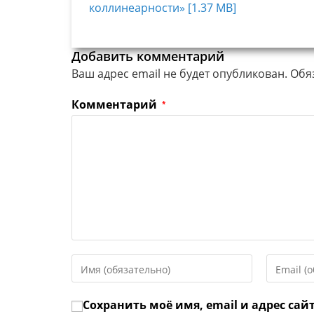
коллинеарности» [1.37 MB]
Добавить комментарий
Ваш адрес email не будет опубликован.
Обя
Комментарий
*
Введите
Введите
свое
свой
имя
email-
Сохранить моё имя, email и адрес сай
или
адрес,