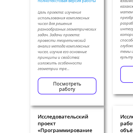
полнотекстовая версия работы
взаим
казахс
матем
Цель проекта: изучение
преобр
использования комплексных
разра
чисел для решения
интегр
разнообразных геометрических
которо
задач. Задачи проекта:
способ
провести теоретический
глубок
анализ метода комплексных
темы и
чисел, изучив его основные
культ
принципы и свойства;
изложить особенности
геометрии тре…
Посмотреть
работу
Исследовательский
Иссл
проект
рабо
«Программирование
объё