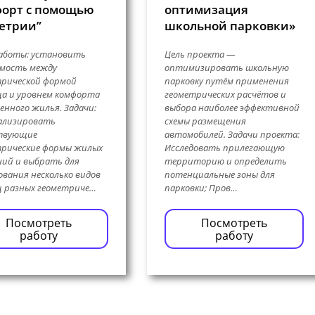
орт с помощью
оптимизация
етрии”
школьной парковки»
аботы: установить
Цель проекта —
имость между
оптимизировать школьную
трической формой
парковку путём применения
а и уровнем комфорта
геометрических расчётов и
енного жилья. Задачи:
выбора наиболее эффективной
ализировать
схемы размещения
твующие
автомобилей. Задачи проекта:
трические формы жилых
Исследовать прилегающую
ий и выбрать для
территорию и определить
ования несколько видов
потенциальные зоны для
 разных геометриче…
парковки; Пров…
Посмотреть
Посмотреть
работу
работу