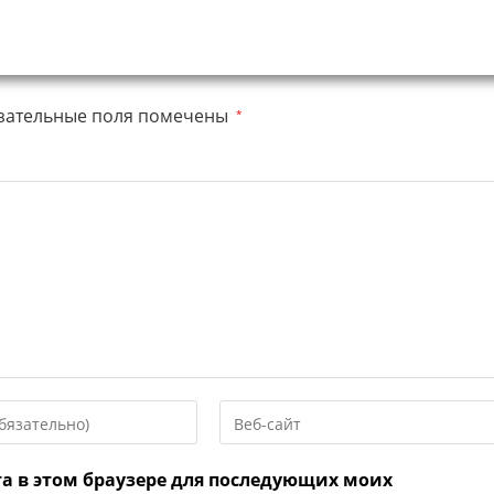
зательные поля помечены
*
Введите
URL
вашего
та в этом браузере для последующих моих
веб-