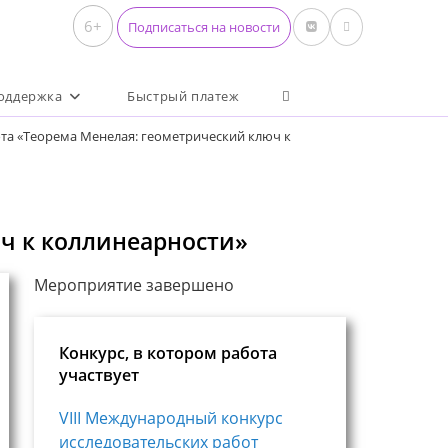
6+
Подписаться на новости
Переключить поиск по 
оддержка
Быстрый платеж
та «Теорема Менелая: геометрический ключ к
юч к коллинеарности»
Мероприятие завершено
Конкурс, в котором работа
участвует
VIII Международный конкурс
исследовательских работ