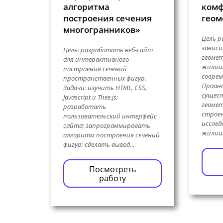
алгоритма
комф
построения сечения
геом
многогранников»
Цель р
завис
Цель: разработать веб-сайт
геоме
для интерактивного
жилищ
построения сечений
соврем
пространственных фигур.
Проан
Задачи: изучить HTML, CSS,
сущес
Javascript и Thee.js;
геоме
разработать
строен
пользовательский интерфейс
исслед
сайта; запрограммировать
жилищ
алгоритм построения сечений
фигур; сделать вывод…
Посмотреть
работу