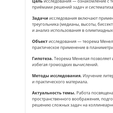
Цель
исследования — ознакомление с те
приёмами решений задач и систематиза
Задачи
исследования включают примене
треугольника (медианы, высоты, биссек
и анализ использования в олимпиадных 
Объект
исследования — теорема Менел
практическое применение в планиметри
Гипотеза.
Теорема Менелая позволяет 
избегая громоздких вычислений.
Методы исследования.
Изучение литер
и практического материала.
Актуальность темы.
Работа посвящена
пространственного воображения, подгот
решению сложных задач на коллинеарно