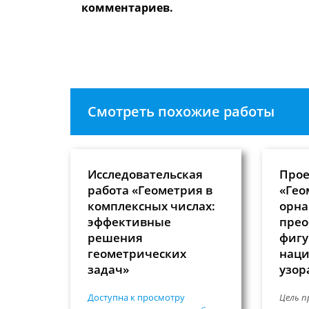
имя
чтобы
комментариев.
пользователя,
прокомме
чтобы
прокомментировать
Смотреть похожие работы
Исследовательская
Прое
работа «Геометрия в
«Гео
комплексных числах:
орна
эффективные
прео
решения
фигу
геометрических
наци
задач»
узор
Доступна к просмотру
Цель п