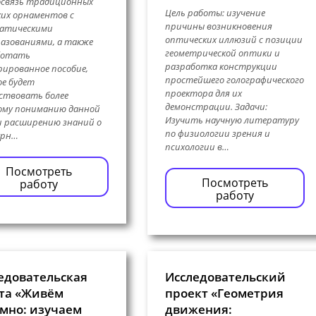
освязь традиционных
Цель работы: изучение
ких орнаментов с
причины возникновения
атическими
оптических иллюзий с позиции
азованиями, а также
геометрической оптики и
ботать
разработка конструкции
ированное пособие,
простейшего голографического
е будет
проектора для их
ствовать более
демонстрации. Задачи:
ому пониманию данной
Изучить научную литературу
 расширению знаний о
по физиологии зрения и
урн…
психологии в…
Посмотреть
Посмотреть
работу
работу
едовательская
Исследовательский
та «Живём
проект «Геометрия
мно: изучаем
движения: