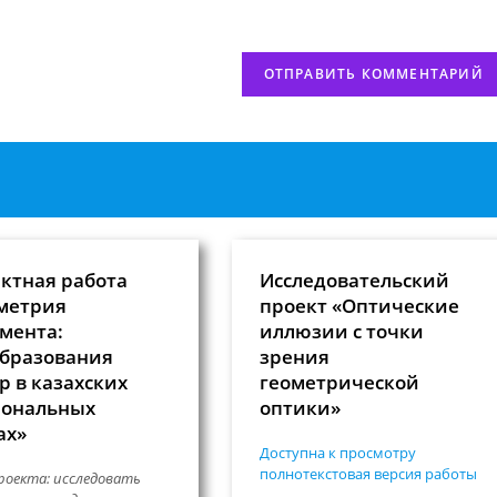
сайта
нтировать
(необязательно)
ктная работа
Исследовательский
метрия
проект «Оптические
мента:
иллюзии с точки
бразования
зрения
р в казахских
геометрической
ональных
оптики»
ах»
Доступна к просмотру
полнотекстовая версия работы
роекта: исследовать