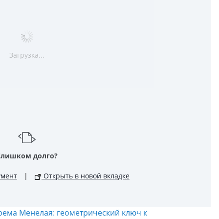
Загрузка...
Слишком долго?
умент
|
Открыть в новой вкладке
рема Менелая: геометрический ключ к