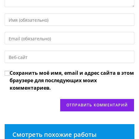
Введите
свое
имя
Введите
или
свой
имя
email-
пользователя,
Введите
адрес,
чтобы
URL
чтобы
прокомментировать
вашего
прокомментировать
Сохранить моё имя, email и адрес сайта в этом
веб-
сайта
браузере для последующих моих
(необязательно)
комментариев.
Смотреть похожие работы