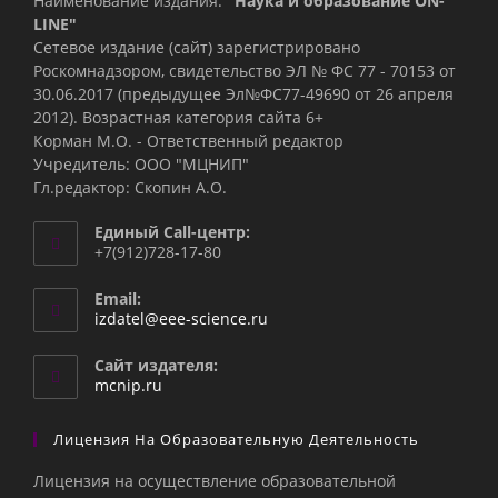
Наименование издания:
"Наука и образование ON-
LINE"
Сетевое издание (сайт) зарегистрировано
Роскомнадзором, свидетельство ЭЛ № ФС 77 - 70153 от
30.06.2017 (предыдущее Эл№ФC77-49690 от 26 апреля
2012). Возрастная категория сайта 6+
Корман М.О. - Ответственный редактор
Учредитель: ООО "МЦНИП"
Гл.редактор: Скопин А.О.
Единый Call-центр:
+7(912)728-17-80
Email:
Откроется
izdatel@eee-science.ru
в
вашем
Сайт издателя:
приложении
mcnip.ru
Лицензия На Образовательную Деятельность
Лицензия на осуществление образовательной