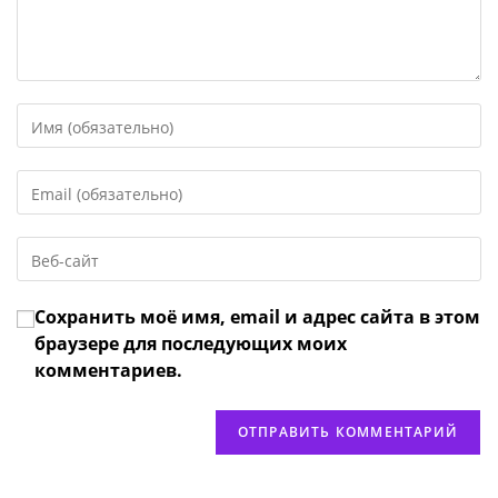
Введите
свое
имя
Введите
или
свой
имя
email-
пользователя,
Введите
адрес,
чтобы
URL
чтобы
прокомментировать
вашего
прокомментировать
Сохранить моё имя, email и адрес сайта в этом
веб-
сайта
браузере для последующих моих
(необязательно)
комментариев.