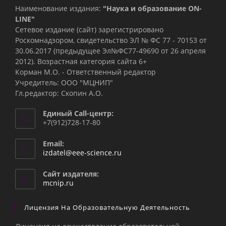
Наименование издания:
"Наука и образование ON-
LINE"
Сетевое издание (сайт) зарегистрировано
Роскомнадзором, свидетельство ЭЛ № ФС 77 - 70153 от
30.06.2017 (предыдущее Эл№ФC77-49690 от 26 апреля
2012). Возрастная категория сайта 6+
Корман М.О. - Ответственный редактор
Учредитель: ООО "МЦНИП"
Гл.редактор: Скопин А.О.
Единый Call-центр:
+7(912)728-17-80
Email:
Откроется
izdatel@eee-science.ru
в
вашем
Сайт издателя:
приложении
mcnip.ru
Лицензия На Образовательную Деятельность