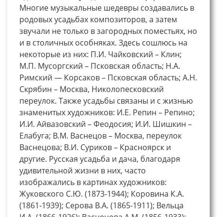
Многие музыкальные шедевры создавались в
родовых усадьбах композиторов, а затем
звучали не только в загородных поместьях, но
и в столичных особняках. Здесь сошлюсь на
некоторые из них: П.И. Чайковский – Клин;
М.П. Мусоргский – Псковская область; Н.А.
Римский — Корсаков – Псковская область; А.Н.
Скрябин – Москва, Николопесковский
переулок. Также усадьбы связаны и с жизнью
знаменитых художников: И.Е. Репин – Репино;
И.И. Айвазовский – Феодосия; И.И. Шишкин –
Елабуга; В.М. Васнецов – Москва, переулок
Васнецова; В.И. Суриков – Красноярск и
другие. Русская усадьба и дача, благодаря
удивительной жизни в них, часто
изображались в картинах художников:
Жуковского С.Ю. (1873-1944); Коровина К.А.
(1861-1939); Серова В.А. (1865-1911); Вельца
И.А. (1866-1926); Васнецова А.М. (1856-1933);