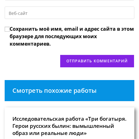
email-
пользователя,
Введите
адрес,
чтобы
URL
чтобы
прокомментировать
вашего
прокомментировать
Сохранить моё имя, email и адрес сайта в этом
веб-
сайта
браузере для последующих моих
(необязательно)
комментариев.
Смотреть похожие работы
Исследовательская работа «Три богатыря.
Герои русских былин: вымышленный
образ или реальные люди»