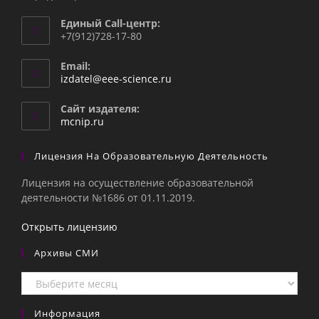
Единый Call-центр:
+7(912)728-17-80
Email:
Откроется
izdatel@eee-science.ru
в
вашем
Сайт издателя:
приложении
mcnip.ru
Лицензия На Образовательную Деятельность
Лицензия на осуществление образовательной
деятельности №1686 от 01.11.2019.
Открыть лицензию
Архивы СМИ
Архивы
СМИ
Информация