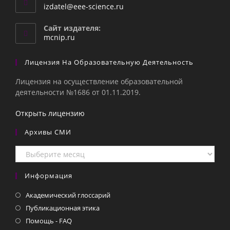
Откроется
izdatel@eee-science.ru
в
вашем
Сайт издателя:
приложении
mcnip.ru
Лицензия На Образовательную Деятельность
Лицензия на осуществление образовательной
деятельности №1686 от 01.11.2019.
Открыть лицензию
Архивы СМИ
Архивы
СМИ
Информация
Академический глоссарий
Публикационная этика
Помощь - FAQ