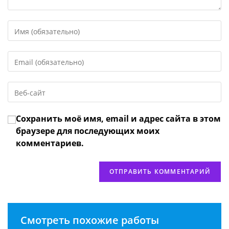
Введите
свое
имя
Введите
или
свой
имя
email-
пользователя,
Введите
адрес,
чтобы
URL
чтобы
прокомментировать
вашего
прокомментировать
Сохранить моё имя, email и адрес сайта в этом
веб-
сайта
браузере для последующих моих
(необязательно)
комментариев.
Смотреть похожие работы