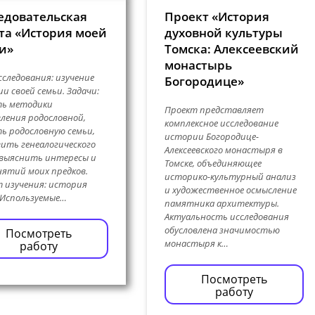
едовательская
Проект «История
та «История моей
духовной культуры
и»
Томска: Алексеевский
монастырь
сследования: изучение
Богородице»
и своей семьи. Задачи:
ть методики
Проект представляет
ления родословной,
комплексное исследование
ь родословную семьи,
истории Богородице-
ить генеалогического
Алексеевского монастыря в
 выяснить интересы и
Томске, объединяющее
нятий моих предков.
историко-культурный анализ
 изучения: история
и художественное осмысление
 Используемые…
памятника архитектуры.
Актуальность исследования
обусловлена значимостью
Посмотреть
монастыря к…
работу
Посмотреть
работу