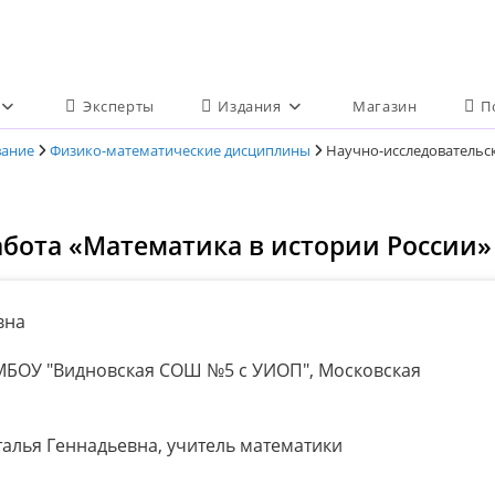
Эксперты
Издания
Магазин
П
вание
Физико-математические дисциплины
Научно-исследовательск
абота «Математика в истории России»
вна
БОУ "Видновская СОШ №5 с УИОП", Московская
алья Геннадьевна, учитель математики