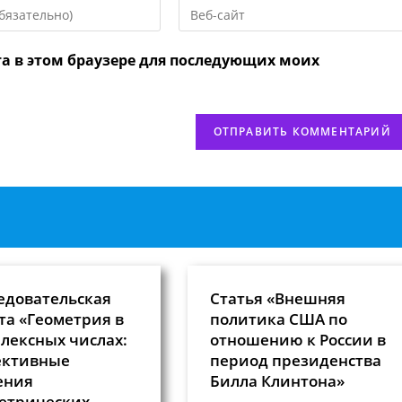
Введите
URL
вашего
та в этом браузере для последующих моих
веб-
сайта
нтировать
(необязательно)
едовательская
Статья «Внешняя
та «Геометрия в
политика США по
лексных числах:
отношению к России в
ективные
период президенства
ения
Билла Клинтона»
етрических