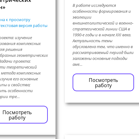
В работе исследуются
ч»
особенности формирования и
эволюции
на к просмотру
внешнеполитической и военно-
екстовая версия работы
стратегической линии США в
1990-е годы и в начале XXI века.
роекта: изучение
Актуальность темы
зования комплексных
обусловлена тем, что именно в
для решения
рассматриваемый период были
бразных геометрических
заложены основные подходы
 Задачи проекта:
аме…
сти теоретический
 метода комплексных
 изучив его основные
Посмотреть
пы и свойства;
работу
ить особенности
трии тре…
Посмотреть
работу