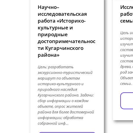
Научно–
Иссл
исследовательская
рабо
работа «Историко-
семь
культурные и
Цель и
природные
истори
достопримечательнос
изучи
ти Кугарчинского
состав
района»
изучит
состав
древа,
Цель: разработать
род за
экскурсионно-туристический
Объект
маршрут по объектам
семьи.
историко-культурного и
природного наследия
Кугарчинского района. Задачи:
сбор информации о каждом
объекте, опрос жителей
района для более достоверной
информации; обработка
собранной инф…