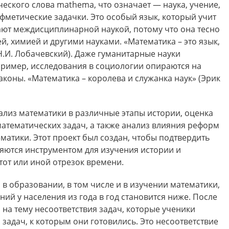
еского слова mathema, что означает — наука, учение,
ифметические задачки. Это особый язык, который учит
ают междисциплинарной наукой, потому что она тесно
ей, химией и другими науками. «Математика – это язык,
Н.И. Лобачевский). Даже гуманитарные науки
пример, исследования в социологии опираются на
аконы. «Математика – королева и служанка наук» (Эрик
нализ математики в различные этапы истории, оценка
математических задач, а также анализ влияния реформ
матики. Этот проект был создан, чтобы подтвердить
ляются инструментом для изучения истории и
тот или иной отрезок времени.
 образовании, в том числе и в изучении математики,
ний у населения из года в год становится ниже. После
 на тему несоответствия задач, которые ученики
задач, к которым они готовились. Это несоответствие