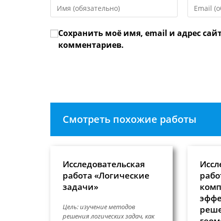
Введите
Введите
свое
свой
имя
email-
Сохранить моё имя, email и адрес сай
или
адрес,
имя
чтобы
комментариев.
пользователя,
прокомме
чтобы
прокомментировать
Смотреть похожие работы
Исследовательская
Иссл
работа «Логические
рабо
задачи»
комп
эфф
Цель: изучение методов
реш
решения логических задач, как
геом