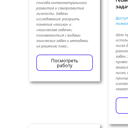
способа интеллектуального
зада
развития и саморазвития
личности. Задачи
Доступ
исследования: раскрыть
полнот
понятия «логика» и
«логическая задача»;
Цель п
познакомиться с видами
исполь
логических задач и методами
чисел 
их решения; пока…
разноо
задач.
Посмотреть
прове
работу
анализ
чисел,
принци
излож
геоме