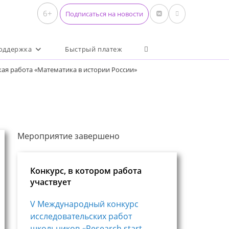
6+
Подписаться на новости
Переключить поиск по 
оддержка
Быстрый платеж
ая работа «Математика в истории России»
Мероприятие завершено
Конкурс, в котором работа
участвует
V Международный конкурс
исследовательских работ
школьников «Research start