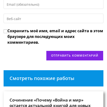
Введите
или
свой
имя
email-
пользователя,
Введите
адрес,
чтобы
URL
чтобы
прокомментировать
вашего
прокомментировать
Сохранить моё имя, email и адрес сайта в этом
веб-
сайта
браузере для последующих моих
(необязательно)
комментариев.
Смотреть похожие работы
Сочинение «Почему «Война и мир»
остается актуальной книгой для новых