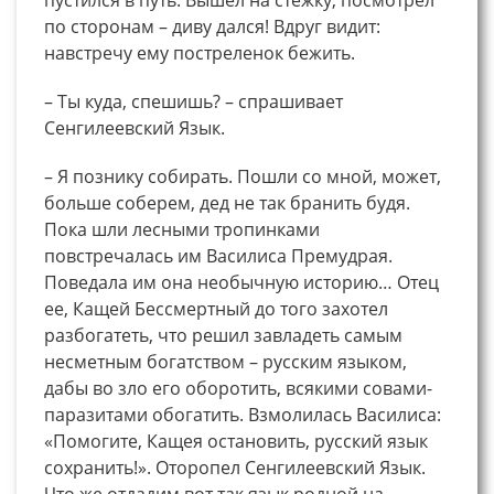
по сторонам – диву дался! Вдруг видит:
навстречу ему постреленок бежить.
– Ты куда, спешишь? – спрашивает
Сенгилеевский Язык.
– Я познику собирать. Пошли со мной, может,
больше соберем, дед не так бранить будя.
Пока шли лесными тропинками
повстречалась им Василиса Премудрая.
Поведала им она необычную историю… Отец
ее, Кащей Бессмертный до того захотел
разбогатеть, что решил завладеть самым
несметным богатством – русским языком,
дабы во зло его оборотить, всякими совами-
паразитами обогатить. Взмолилась Василиса:
«Помогите, Кащея остановить, русский язык
сохранить!». Оторопел Сенгилеевский Язык.
Что же отдадим вот так язык родной на