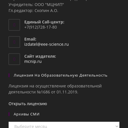
Учредитель: ООО "МЦНИП"
Гл.редактор: Скопин А.О.
Единый Call-центр:
+7(912)728-17-80
Email:
Откроется
izdatel@eee-science.ru
в
вашем
Сайт издателя:
приложении
mcnip.ru
Лицензия На Образовательную Деятельность
Лицензия на осуществление образовательной
деятельности №1686 от 01.11.2019.
Открыть лицензию
Архивы СМИ
Архивы