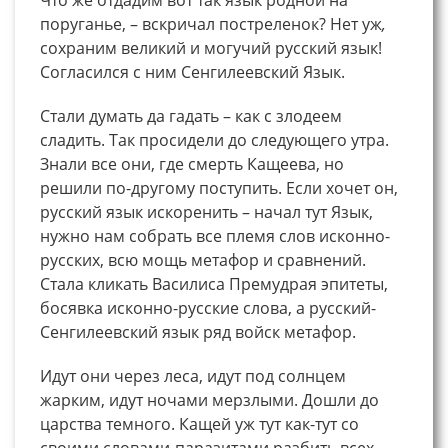
поруганье, – вскричал постреленок? Нет уж
,
сохраним великий и могучий русский язык!
Согласился с ним Сенгилеевский Язык.
Стали думать да гадать – как с злодеем
сладить. Так просидели до следующего утра.
Знали все они, где смерть Кащеева, но
решили по-другому поступить. Если хочет он,
русский язык искоренить – начал тут Язык,
нужно нам собрать все племя слов исконно-
русских, всю мощь метафор и сравнений.
Стала кликать Василиса Премудрая эпитеты,
босявка исконно-русские слова, а русский-
Сенгилеевский язык ряд войск метафор.
Идут они через леса, идут под солнцем
жарким, идут ночами мерзлыми. Дошли до
царства темного. Кащей уж тут как-тут со
своими словами-паразитами разбить всех