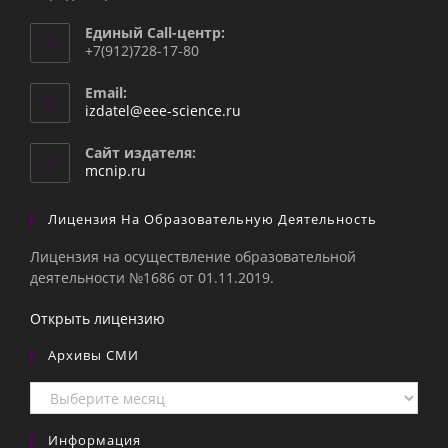
Единый Call-центр:
+7(912)728-17-80
Email:
Откроется
izdatel@eee-science.ru
в
вашем
Сайт издателя:
приложении
mcnip.ru
Лицензия На Образовательную Деятельность
Лицензия на осуществление образовательной
деятельности №1686 от 01.11.2019.
Открыть лицензию
Архивы СМИ
Архивы
СМИ
Информация