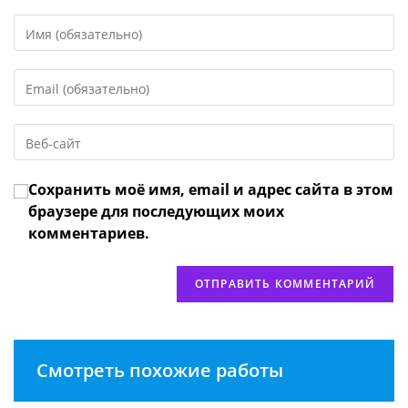
Введите
свое
имя
Введите
или
свой
имя
email-
пользователя,
Введите
адрес,
чтобы
URL
чтобы
прокомментировать
вашего
прокомментировать
Сохранить моё имя, email и адрес сайта в этом
веб-
сайта
браузере для последующих моих
(необязательно)
комментариев.
Смотреть похожие работы