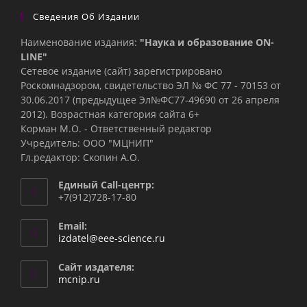
Сведения Об Издании
Наименование издания:
"Наука и образование ON-
LINE"
Сетевое издание (сайт) зарегистрировано
Роскомнадзором, свидетельство ЭЛ № ФС 77 - 70153 от
30.06.2017 (предыдущее Эл№ФC77-49690 от 26 апреля
2012). Возрастная категория сайта 6+
Корман М.О. - Ответственный редактор
Учредитель: ООО "МЦНИП"
Гл.редактор: Скопин А.О.
Единый Call-центр:
+7(912)728-17-80
Email:
Откроется
izdatel@eee-science.ru
в
вашем
Сайт издателя:
приложении
mcnip.ru