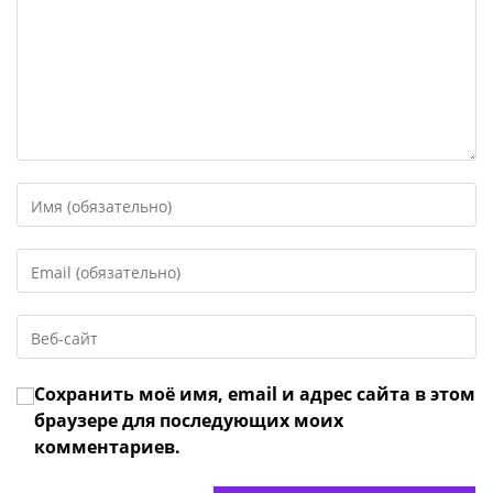
Введите
свое
имя
Введите
или
свой
имя
email-
пользователя,
Введите
адрес,
чтобы
URL
чтобы
прокомментировать
вашего
прокомментировать
Сохранить моё имя, email и адрес сайта в этом
веб-
сайта
браузере для последующих моих
(необязательно)
комментариев.