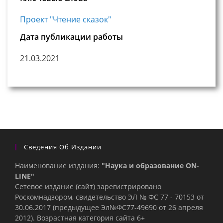
Проект "Чтение сказок"
Дата публикации работы
21.03.2021
Сведения Об Издании
Наименование издания:
"Наука и образование ON-
LINE"
Сетевое издание (сайт) зарегистрировано
Роскомнадзором, свидетельство ЭЛ № ФС 77 - 70153 от
30.06.2017 (предыдущее Эл№ФC77-49690 от 26 апреля
2012). Возрастная категория сайта 6+