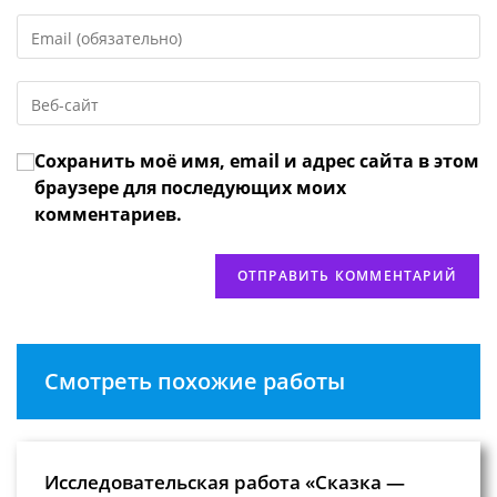
имя
Введите
или
свой
имя
email-
пользователя,
Введите
адрес,
чтобы
URL
чтобы
прокомментировать
вашего
прокомментировать
Сохранить моё имя, email и адрес сайта в этом
веб-
сайта
браузере для последующих моих
(необязательно)
комментариев.
Смотреть похожие работы
Исследовательская работа «Сказка —