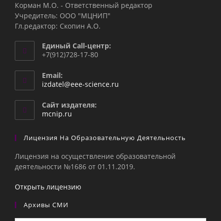
Корман М.О. - Ответственный редактор
Учредитель: ООО "МЦНИП"
Гл.редактор: Скопин А.О.
Единый Call-центр:
+7(912)728-17-80
Email:
Откроется
izdatel@eee-science.ru
в
вашем
Сайт издателя:
приложении
mcnip.ru
Лицензия На Образовательную Деятельность
Лицензия на осуществление образовательной
деятельности №1686 от 01.11.2019.
Открыть лицензию
Архивы СМИ