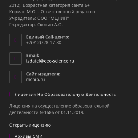
2012). Возрастная категория сайта 6+
Корман М.О. - Ответственный редактор
Учредитель: ООО "МЦНИП"
Гл.редактор: Скопин А.О.
Единый Call-центр:
+7(912)728-17-80
Email:
Откроется
izdatel@eee-science.ru
в
вашем
Сайт издателя:
приложении
mcnip.ru
Лицензия На Образовательную Деятельность
Лицензия на осуществление образовательной
деятельности №1686 от 01.11.2019.
Открыть лицензию
Архивы СМИ