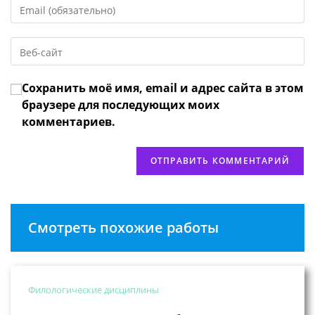
Введите
или
свой
имя
email-
пользователя,
Введите
адрес,
чтобы
URL
чтобы
прокомментировать
вашего
прокомментировать
Сохранить моё имя, email и адрес сайта в этом
веб-
сайта
браузере для последующих моих
(необязательно)
комментариев.
Смотреть похожие работы
Филологические дисциплины