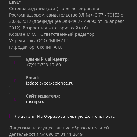
LINE"
Сетевое издание (сайт) зарегистрировано
Роскомнадзором, свидетельство ЭЛ № ФС 77 - 70153 от
30.06.2017 (предыдущее Эл№ФC77-49690 от 26 апреля
2012). Возрастная категория сайта 6+
Корман М.О. - Ответственный редактор
Учредитель: ООО "МЦНИП"
Гл.редактор: Скопин А.О.
Единый Call-центр:
+7(912)728-17-80
Email:
Откроется
izdatel@eee-science.ru
в
вашем
Сайт издателя:
приложении
mcnip.ru
Лицензия На Образовательную Деятельность
Лицензия на осуществление образовательной
деятельности №1686 от 01.11.2019.