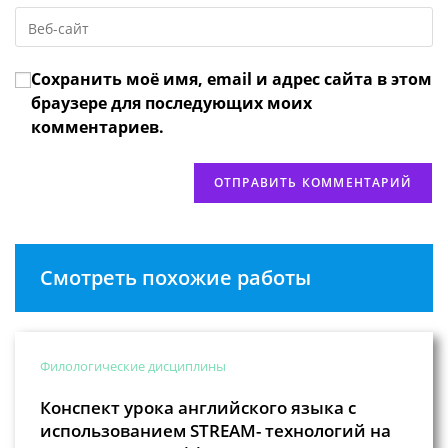
пользователя,
Введите
адрес,
чтобы
URL
чтобы
прокомментировать
вашего
прокомментировать
Сохранить моё имя, email и адрес сайта в этом
веб-
сайта
браузере для последующих моих
(необязательно)
комментариев.
Смотреть похожие работы
Филологические дисциплины
Конспект урока английского языка с
использованием STREAM- технологий на